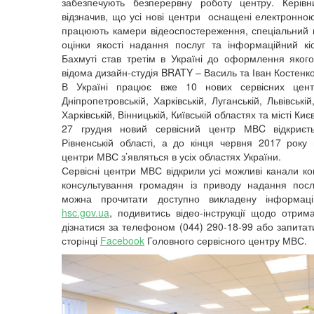
забезпечують безперервну роботу центру. Керів
відзначив, що усі нові центри оснащені електронною
працюють камери відеоспостереження, спеціальний
оцінки якості надання послуг та інформаційний кі
Бахмуті став третім в Україні до оформлення яког
відома дизайн-студія BRATY – Василь та Іван Костенко
В Україні працює вже 10 нових сервісних цен
Дніпропетровській, Харківській, Луганській, Львівській,
Харківській, Вінницькій, Київській областях та місті Києв
27 грудня новий сервісний центр МВC відкриєт
Рівненській області, а до кінця червня 2017 року н
центри МВС з’являться в усіх областях України.
Сервісні центри МВС відкрили усі можливі канали ко
консультування громадян із приводу надання посл
можна прочитати доступно викладену інформац
hsc.gov.ua
, подивитись відео-інструкції щодо отрим
дізнатися за телефоном (044) 290-18-99 або запитат
сторінці
Facebook
Головного сервісного центру МВС.