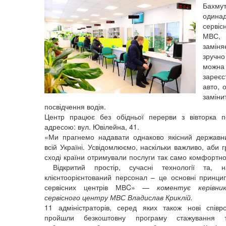
Бахму
одина
серві
МВС, 
замін
зручн
можна
зареєс
авто, 
заміни
посвідчення водія.
Центр працює без обідньої перерви з вівторка п
адресою: вул. Ювілейна, 41.
«Ми прагнемо надавати однаково якісний державн
всій Україні. Усвідомлюємо, наскільки важливо, аби
сході країни отримували послуги так само комфортно
Відкритий простір, сучасні технології та, на
клієнтоорієнтований персонал – це основні принцип
сервісних центрів МВC» —
коментує керівни
сервісного центру МВС Владислав Криклій.
11 адміністраторів, серед яких також нові співр
пройшли безкоштовну програму стажування т