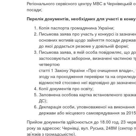
Регіонального сервісного центру МВС в Чернівецькій о
посади;
Перелік документів, необхідних для участі в конку
Копія паспорта громадянина України;
Письмова заява про участь у конкурсі із зазнач
основних мотивів щодо зайняття посади держав
до якої додається резюме у довільній формі;
Письмова заява, в якій особа повідомляє, що до
застосовуються заборони, визначені
частиною т
четвертою
статті 1 Закону України «Про очищення влади»,
згоду на проходження перевірки та на оприлюд
відомостей стосовно неї відповідно до зазначен
Копії документів про освіту;
Заповнена особова картка встановленого зразк
ДС);
Декларація особи, уповноваженої на виконання
держави або місцевого самоврядування за 2015 
Прийом документів здійснюється до 18.00 год. 23 чер
року за адресою: Чернівці, вул. Руська, 248М (сектор 
зв’язків з громадськістю).