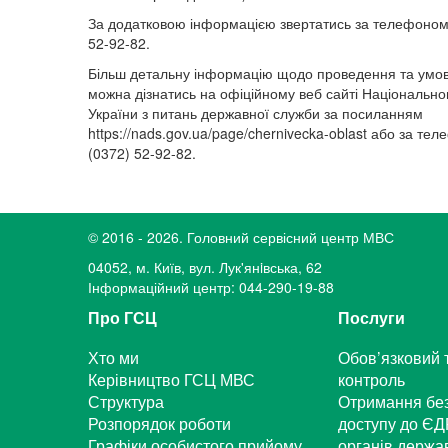
За додатковою інформацією звертатись за телефоном 
52-92-82.
Більш детальну інформацію щодо проведення та умов
можна дізнатись на офіційному веб сайті Національно
України з питань державної служби за посиланням
https://nads.gov.ua/page/chernivecka-oblast або за те
(0372) 52-92-82.
© 2016 - 2026. Головний сервісний центр МВС
04052, м. Київ, вул. Лук'янiвська, 62
Інформаційний центр: 044-290-19-88
Про ГСЦ
Послуги
Хто ми
Обов’язковий 
Керівництво ГСЦ МВС
контроль
Структура
Отримання бе
Розпорядок роботи
доступу до ЄД
Графіки особистого прийому
органів держа