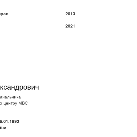
прав
2013
2021
ксандрович
начальника
го центру МВС
6.01.1992
їни