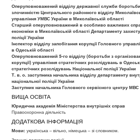
Оперуповноважений відділу державної служби боротьби
злочинністю Центрального районного відділу Миколаївс
управління УМВС України в Миколаївській області
Старший оперуповноважений в особливо важливих спра
економіки в Миколаївській області Департаменту захисту
поліції України
Інспектор відділу запобігання корупції Головного управлі
в Одеській області
Оперуповноважений 5-го відділу (боротьби з організова
корупції) управління стратегічних розслідувань в Одесь
стратегічних розслідувань Національної поліції України
Т. в. о. заступника начальника відділу департаменту вну
національної поліції України
Заступник начальника Головного сервісного центру МВС
ВИЩА ОСВІТА
Юридична академія Міністерства внутрішніх справ
Правоохоронна діяльність
ДОДАТКОВА ІНФОРМАЦІЯ
Мови:
українська – вільно, німецька – зі словником.
Звання: полковник поліції.