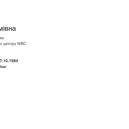
мівна
ка
го центру МВС
7.10.1984
їни