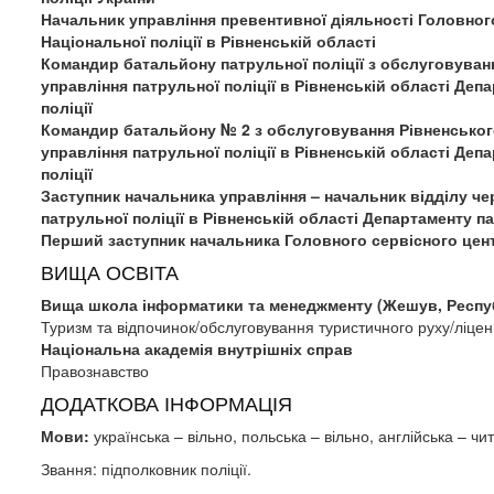
Начальник управління превентивної діяльності Головног
Національної поліції в Рівненській області
Командир батальйону патрульної поліції з обслуговуван
управління патрульної поліції в Рівненській області Деп
поліції
Командир батальйону № 2 з обслуговування Рівненськог
управління патрульної поліції в Рівненській області Деп
поліції
Заступник начальника управління – начальник відділу че
патрульної поліції в Рівненській області Департаменту па
Перший заступник начальника Головного сервісного цен
ВИЩА ОСВІТА
Вища школа інформатики та менеджменту (Жешув, Респу
Туризм та відпочинок/обслуговування туристичного руху/ліцен
Національна академія внутрішніх справ
Правознавство
ДОДАТКОВА ІНФОРМАЦІЯ
Мови:
українська – вільно, польська – вільно, англійська – чи
Звання: підполковник поліції.