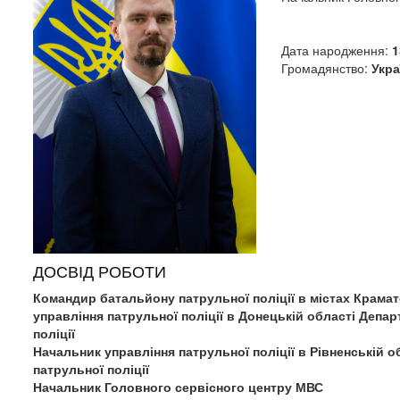
Дата народження:
1
Громадянство:
Укра
ДОСВІД РОБОТИ
Командир батальйону патрульної поліції в містах Крама
управління патрульної поліції в Донецькій області Депа
поліції
Начальник управління патрульної поліції в Рівненській 
патрульної поліції
Начальник Головного сервісного центру МВС