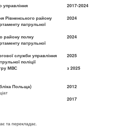
о управління
2017-2024
ня Рівненського району
2024
артаменту патрульної
о району полку
2024
артаменту патрульної
ргової служби управління
2025
трульної поліції
тру МВС
з 2025
бліка Польща)
2012
ціат
2017
тає та перекладає.