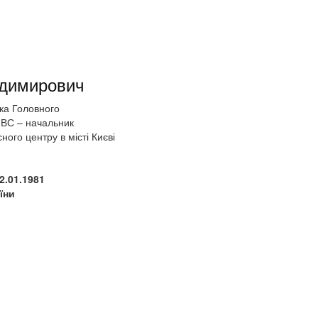
димирович
ка Головного
МВС – начальник
ного центру в місті Києві
2.01.1981
їни