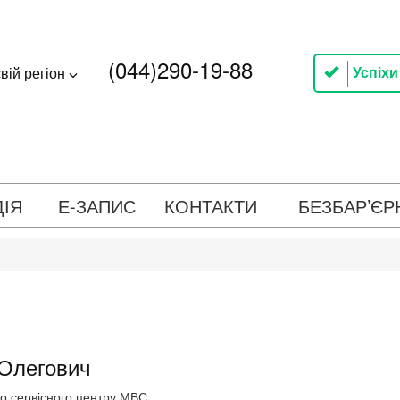
(044)290-19-88
Успіхи
вій регіон
ДІЯ
Е-ЗАПИС
КОНТАКТИ
БЕЗБАР’ЄР
Олегович
о сервісного центру МВС