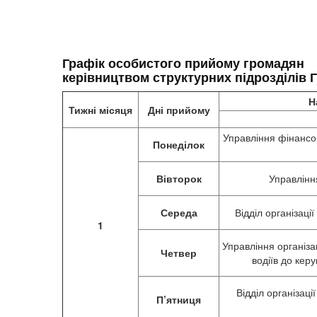
Графік особистого прийому громадян
керівництвом структурних підрозділів 
Н
Тижні місяця
Дні прийому
Управління фінансо
Понеділок
Вівторок
Управлінн
Середа
Відділ організаці
1
Управління організац
Четвер
водіїв до ке
Відділ організац
П’ятниця