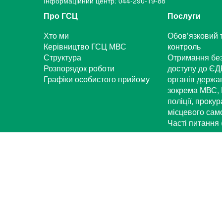
Інформаційний центр: 044-290-19-88
Про ГСЦ
Послуги
Хто ми
Обов’язковий 
Керівництво ГСЦ МВС
контроль
Структура
Отримання бе
Розпорядок роботи
доступу до ЄД
Графіки особистого прийому
органів держа
зокрема МВС, 
поліції, проку
місцевого са
Часті питання