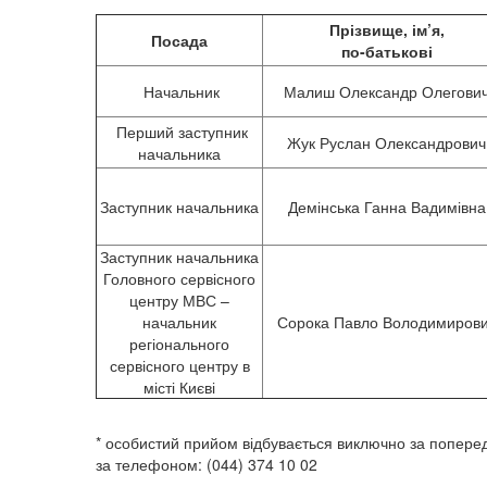
Прізвище, ім’я,
Посада
по-батькові
Начальник
Малиш Олександр Олегови
Перший заступник
Жук Руслан Олександрович
начальника
Заступник начальника
Демінська Ганна Вадимівна
Заступник начальника
Головного сервісного
центру МВС –
начальник
Сорока Павло Володимиров
регіонального
сервісного центру в
місті Києві
* особистий прийом відбувається виключно за попере
за телефоном: (044) 374 10 02