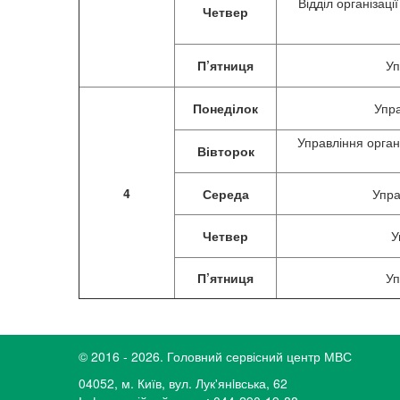
Відділ організац
Четвер
П’ятниця
Уп
Понеділок
Упра
Управління орган
Вівторок
4
Середа
Упра
Четвер
У
П’ятниця
Уп
© 2016 - 2026. Головний сервісний центр МВС
04052, м. Київ, вул. Лук'янiвська, 62