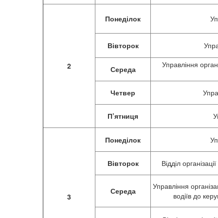
Понеділок
Уп
Вівторок
Упра
Управління орган
2
Середа
Четвер
Упра
П’ятниця
У
Понеділок
Уп
Вівторок
Відділ організаці
Управління організац
Середа
водіїв до ке
3