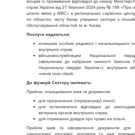
місцем їх проживання відповідно до наказу Міністерст
справ України від 27 березня 2024 року № 199 «Про о
штатні зміни у МВС» в регіональних сервісних цен
по областях, місту Києву утворено сектори з пенсій
обслуговування областей та м. Києва.
Послуги надаються:
колишнім особам рядового і начальницького ск
внутрішніх справ;
військовослужбовцям Національної гвар
(звільненим до набрання чинності Законом 
Національну гвардію України»), внутрішніх в
членів їхніх сімей.
До функцій Сектору належать:
Прийом, опрацювання заяв та документів:
для призначення (перерахунку) пенсії;
для встановлення відповідно до законодавс
ветерана органів внутрішніх справ;
для отримання довідок про право на пільги.
Прийом заяв та оформлення документів для п
одноразової грошової допомоги (у разі припи