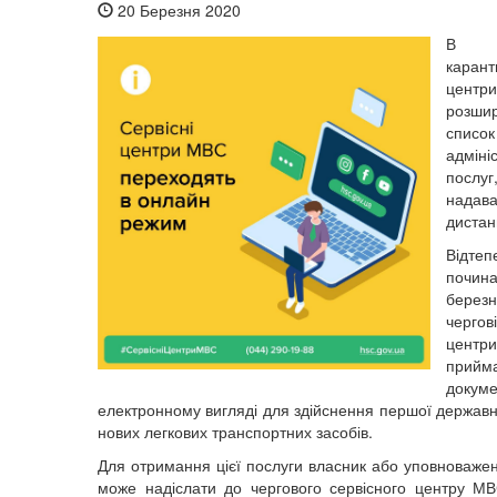
20 Березня 2020
В 
карант
цен
розши
список
адміні
послу
надава
дистан
Відтеп
почи
березн
черго
центр
прийм
док
електронному вигляді для здійснення першої державн
нових легкових транспортних засобів.
Для отримання цієї послуги власник або уповноваже
може надіслати до чергового сервісного центру М