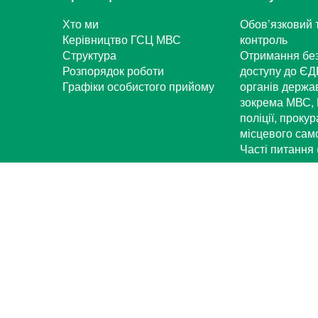
Хто ми
Обов’язковий 
Керівництво ГСЦ МВС
контроль
Структура
Отримання бе
Розпорядок роботи
доступу до ЄД
Графіки особистого прийому
органів держа
зокрема МВС, 
поліції, проку
місцевого са
Часті питання