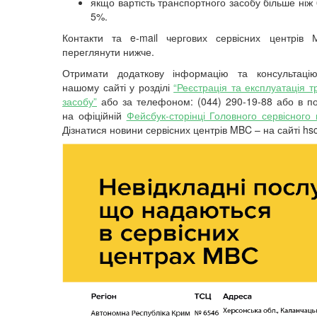
якщо вартість транспортного засобу більше ніж
5%.
Контакти та
e-mail чергових сервісних центрів
переглянути нижче.
Отримати додаткову інформацію та консультац
нашому сайті у розділі
“
Реєстрація та експлуатація т
засобу”
або за телефоном: (044) 290-19-88 або в п
на офіційній
Фейсбук-сторінці Головного сервісног
Д
ізнатися новини сервісних центрів MBC – на сайті hsc