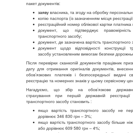
пакет документів:
заяву
власника, та згоду на обробку персональ
копію паспорта (із зазначенням місця реєстрації
реєстраційний номер облікової картки платника 
документ, що підтверджує правомірніст
транспортного засобу;
документ, де зазначена вартість транспортного 
документ щодо відповідності конструкції т
засобу установленим вимогам безпеки дорожнь
Після перевірки сканкопій документів працівник при
дату для отримання оригіналів документів, внесен
обов’язкових платежів і безпосередньої видачі с
реєстрацію та номерних знаків у цьому сервісному це
Нагадуємо, що збір на обов’язкове державн
страхування при першій державній реєстраці
транспортного засобу становить :
якщо вартість транспортного засобу не пе
дорівнює 346 830 грн – 3%;
якщо вартість транспортного засобу більше ніж
або дорівнює 609 580 грн – 4%;