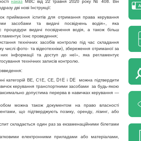
ності
наказ
МВС від 22 травня 2020 року № 408. Він
дразу дві нові Інструкції:
ок приймання іспитів для отримання права керування
ними засобами та видачі посвідчень водія», яка
є процедури видачі посвідчення водія, а також більш
гламентує їхнє проведення;
стання технічних засобів контролю під час складання
ому числі фото- та відеотехніки), збереження отриманої за
них інформації та доступ до неї», яка регламентує
тосування технічних записів контролю.
овведення:
ні категорій ВЕ, С1Е, СЕ, D1E і DE можна підтвердити
авичок керування транспортними засобами за будь-якою
ся максимально допустима перерва в навичках керування —
асобом можна також документом на право власності
ентами, що підтверджують позику, оренду, лізинг, або
й іспит складається один раз за екзаменаційними білетами
датковими електронними приладами або матеріалами,