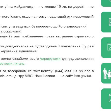
спиту: на майданчику — не менше 10 хв, на дорозі — не
ичного іспиту, якщо на ньому подальший рух неможливий
о іспиту та ведеться безперервно до його завершення;
на оскаржити;
водія (у разі позбавлення права керування отриманого
ю довідкою вона не підтверджена. І поновлення її у разі
 керування відновлена.
 можна ознайомитись із
маршрутами
для удосконалення
тестових питань
.
я за телефоном контакт-центру: (044) 290–19–88 або в
вісного центру МВС. Наші новини — на сайті hsc.gov.ua.