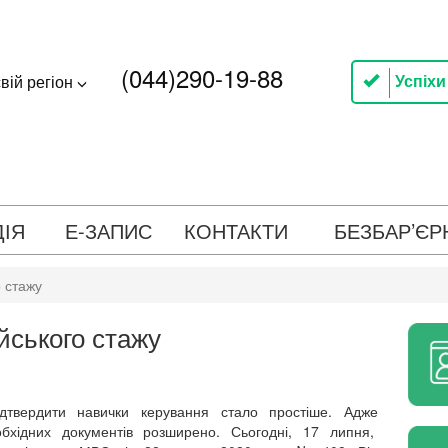
(044)290-19-88
Успіхи
вій регіон
ДІЯ
Е-ЗАПИС
КОНТАКТИ
БЕЗБАР’ЄР
 стажу
йського стажу
ідтвердити навички керування стало простіше. Адже
обхідних документів розширено. Сьогодні, 17 липня,