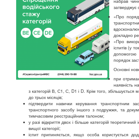
набрав чин
затверджує о
«Про поряд
транспорт
вдосконалю
докладно ре
«Про викори
іспитів (у т
допомогою 
порядок зас
Основні нов
при отриман
наявність н
з категорій В, С1, С, D1 і D. Крім того, збільшуєть
до трьох місяців;
підтвердити навички керування транспортним з
транспортного засобу іншого з подружжя, та докум
тимчасовим реєстраційним талоном;
у разі відкриття двох і більше категорій теоретични
вищої категорії;
іспит припиняється, якщо особа користується до