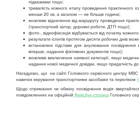
підказками тощо;
тривалість кожного етапу проведення практичного і
менше 20 хв, а загалом — не більше години;
можливе відхилення від маршруту проведення практ
(транспортний затор, дорожні роботи, ДТП тощо);
фото-, відеофіксація відбувається від початку кожног
результати іспитів протягом десяти робочих днів мож
встановлені підстави для анулювання посвідчення 
вперше, надання фіктивних документів тощо);
можливе виключення наявної категорії, якщо медично
надання нової медичної довідки, якщо придатність до
Нагадуємо, що на сайті Головного сервісного центру МВС
навичок керування транспортними засобами та переліком
Щодо отримання чи обміну посвідчення водія звертайтес
повідомленнях на офіційній
Фейсбук-сторінці
Головного сер