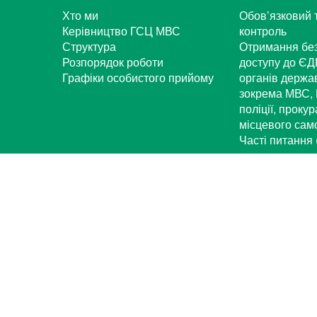
Хто ми
Обов’язковий 
Керівництво ГСЦ МВС
контроль
Структура
Отримання бе
Розпорядок роботи
доступу до ЄД
Графіки особистого прийому
органів держа
зокрема МВС, 
поліції, проку
місцевого са
Часті питання