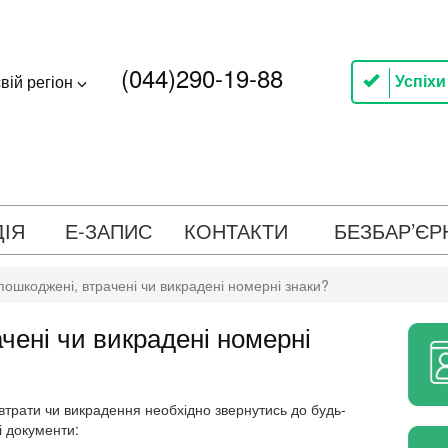
(044)290-19-88
Успіхи
вій регіон
ДІЯ
Е-ЗАПИС
КОНТАКТИ
БЕЗБАР’ЄР
пошкоджені, втрачені чи викрадені номерні знаки?
чені чи викрадені номерні
трати чи викрадення необхідно звернутись до будь-
і документи: