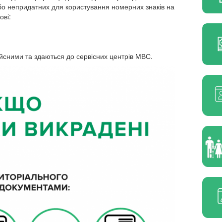
бо непридатних для користування номерних знаків на
ові:
ійсними та здаються до сервісних центрів МВС.