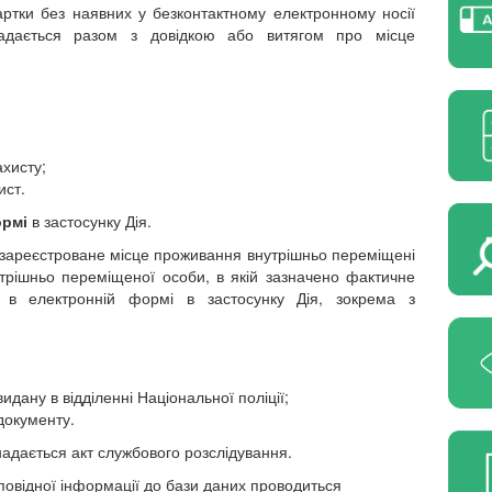
артки без наявних у безконтактному електронному носії
адається разом з довідкою або витягом про місце
ахисту;
ист.
ормі
в застосунку Дія.
ро зареєстроване місце проживання внутрішньо переміщені
утрішньо переміщеної особи, в якій зазначено фактичне
 в електронній формі в застосунку Дія, зокрема з
видану в відділенні Національної поліції;
документу.
адається акт службового розслідування.
повідної інформації до бази даних проводиться