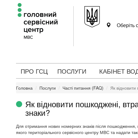
Оберіть с
ПРО ГСЦ
ПОСЛУГИ
КАБІНЕТ ВО
Головна
Послуги
Часті питання (FAQ)
Як відновити 
Як відновити пошкоджені, втра
знаки?
Для отримання нових номерних знаків після пошкодження, в
якого територіального сервісного центру МВС та надати так