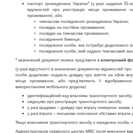
паспорт
громадянина України
*
(у разі надання ID-к
відомостей про реєстрацію місця проживання н
проживання),
або:
тимчасове посвідчення громадянина України;
посвідка на постійне проживання;
посвідки на тимчасове проживання;
посвідчення біженця;
посвідчення особи, яка потребує додаткового з
посвідчення особи, якій надано тимчасовий зах
*
зазначений документ можна пред’явити в
електронній ф
(у разі відсутності в зазначених документах відомостей п
особи додатково подають довідку про взяття на облік вн
місце проживання, або пред’являють її відображення
використанням мобільного додатка)
ідентифікаційний код власника транспортного засобу;
свідоцтво про реєстрацію транспортного засобу;
у разі крадіжки – довідку про втрату номерних знаків, 
у разі втрати – письмове пояснення обставин втрати 
Якщо власником транспортного засобу є юридична особа, н
Адміністратором сервісного центру МВС після внесення від