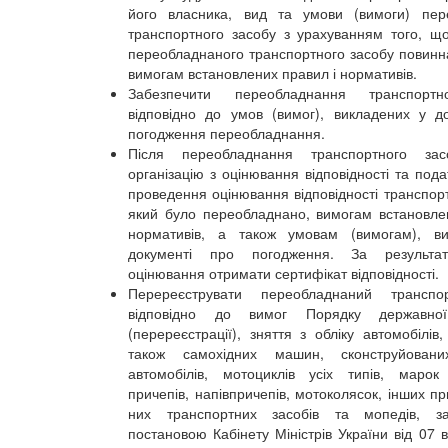
його власника, вид та умови (вимоги) пер
транспортного засобу з урахуванням того, що
переобладнаного транспортного засобу повинна
вимогам встановлених правил і нормативів.
Забезпечити переобладнання транспортн
відповідно до умов (вимог), викладених у д
погодження переобладнання.
Після переобладнання транспортного за
організацію з оцінювання відповідності та под
проведення оцінювання відповідності транспорт
який було переобладнано, вимогам встановле
нормативів, а також умовам (вимогам), в
документі про погодження. За результа
оцінювання отримати сертифікат відповідності.
Перереєструвати переобладнаний транспо
відповідно до вимог Порядку державної
(перереєстрації), зняття з обліку автомобілів,
також самохідних машин, сконструйован
автомобілів, мотоциклів усіх типів, марок
причепів, напівпричепів, мотоколясок, інших п
них транспортних засобів та мопедів, за
постановою Кабінету Міністрів України від 07 