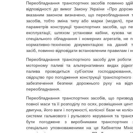
Переобладнання транспортних засобів повинно зді
відповідності до вимог Закону України «Про дорожн
вказаним законом визначено, що переобладнання 
засобів, тобто зміна типу або марки (моделі), пр
параметрів конструкції транспортних засобів, що п
експлуатації, шляхом установки кабіни, кузова чи
спеціального обладнання і номерних агрегатів, не 
нормативно-технічною документацією на даний т
засіб, повинно відповідати встановленим правилам і 
Переобладнання транспортного засобу для роботи
моторному паливі та альтернативних видах рідког
палива проводиться суб’єктом господарюванн
свідоцтво про погодження конструкції транспортного
забезпечення безпеки дорожнього руху на відп
переобладнання.
Переобладнання транспортних засобів, що призвод
повної маси та її розподілу по осях, розміщення цент
двигуна, його ваги і потужності, колісної бази чи колі
системи гальмового і рульового керування та трансм
бути погоджене з виробниками транспортних 
спеціально уповноваженими на це Кабінетом Мініс