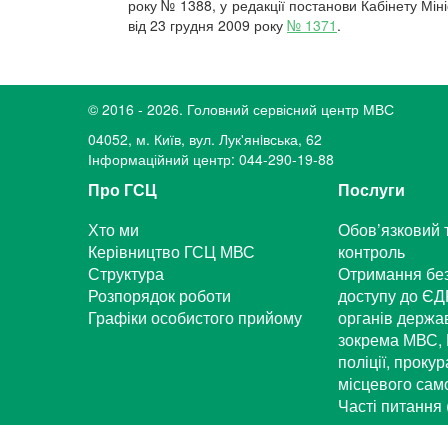
року № 1388, у редакції постанови Кабінету Міні
від 23 грудня 2009 року
№ 1371
.
© 2016 - 2026. Головний сервісний центр МВС
04052, м. Київ, вул. Лук'янiвська, 62
Інформаційний центр: 044-290-19-88
Про ГСЦ
Послуги
Хто ми
Обов’язковий 
Керівництво ГСЦ МВС
контроль
Структура
Отримання бе
Розпорядок роботи
доступу до ЄД
Графіки особистого прийому
органів держа
зокрема МВС, 
поліції, проку
місцевого са
Часті питання