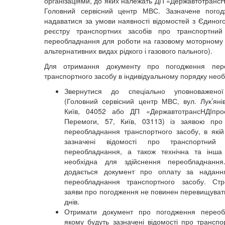
організаціями, до яких належать ДП «ДержавтотрансН
Головний сервісний центр МВС. Зазначене пого
надаватися за умови наявності відомостей з Єдиног
реєстру транспортних засобів про транспортний 
переобладнання для роботи на газовому моторному
альтернативних видах рідкого і газового пального).
Для отримання документу про погодження пер
транспортного засобу в індивідуальному порядку необ
Звернутися до спеціально уповноваженої 
(Головний сервісний центр МВС, вул. Лук’янів
Київ, 04052 або ДП «ДержавтотрансНДІпрое
Перемоги, 57, Київ, 03113) із заявою про
переобладнання транспортного засобу, в які
зазначені відомості про транспортний 
переобладнання, а також технічна та інша 
необхідна для здійснення переобладнанн
додається документ про оплату за наданн
переобладнання транспортного засобу. Стр
заяви про погодження не повинен перевищуват
днів.
Отримати документ про погодження переоб
якому будуть зазначені відомості про транспор