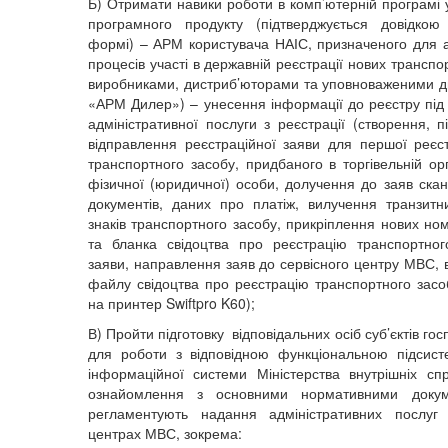
Б) Отримати навики роботи в комп’ютерній програмі 
програмного продукту (підтверджується довідкою
формі) – АРМ користувача НАІС, призначеного для а
процесів участі в державній реєстрації нових транспо
виробниками, дистриб’юторами та уповноваженими 
«АРМ Дилер») – унесення інформації до реєстру під
адміністративної послуги з реєстрації (створення, 
відправлення реєстраційної заяви для першої реєст
транспортного засобу, придбаного в торгівельній орг
фізичної (юридичної) особи, долучення до заяв скан
документів, даних про платіж, вилучення транзит
знаків транспортного засобу, прикріплення нових но
та бланка свідоцтва про реєстрацію транспортно
заяви, направлення заяв до сервісного центру МВС, 
файлу свідоцтва про реєстрацію транспортного засо
на принтер Swiftpro K60);
В) Пройти підготовку відповідальних осіб суб’єктів г
для роботи з відповідною функціональною підсис
інформаційної системи Міністерства внутрішніх сп
ознайомлення з основними нормативними докум
регламентують надання адміністративних послуг 
центрах МВС, зокрема: