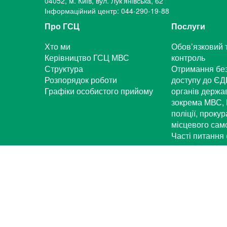
04052, м. Київ, вул. Лук'янiвська, 62
Інформаційний центр: 044-290-19-88
Про ГСЦ
Послуги
Хто ми
Обов’язковий 
Керівництво ГСЦ МВС
контроль
Структура
Отримання бе
Розпорядок роботи
доступу до ЄД
Графіки особистого прийому
органів держа
зокрема МВС, 
поліції, проку
місцевого са
Часті питання