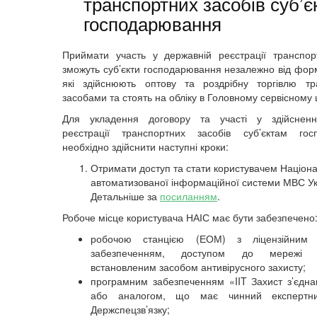
транспортних засобів суб’
господарювання
Приймати участь у державній реєстрації транспор
зможуть суб’єкти господарювання незалежно від форм
які здійснюють оптову та роздрібну торгівлю тр
засобами та стоять на обліку в Головному сервісному
Для укладення договору та участі у здійсненн
реєстрації транспортних засобів суб’єктам гос
необхідно здійснити наступні кроки:
Отримати доступ та стати користувачем Націон
автоматизованої інформаційної системи МВС У
Детальніше за
посиланням
.
Робоче місце користувача НАІС має бути забезпечено
робочою станцією (ЕОМ) з ліцензійним 
забезпеченням, доступом до мережі 
встановленим засобом антивірусного захисту;
програмним забезпеченням «IIT Захист з’єднан
або аналогом, що має чинний експертни
Держспецзв’язку;