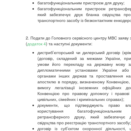
багатофункціональним пристроєм для друку;
багатофункціональним пристроєм ретрансфер
який забезпечує друк бланка свідоцтва про
транспортного засобу із безконтактним енкодер
2. Подати до Головного сервісного центру МВС заяву
(
додаток 4
) та наступні документи:
дистриб’юторський чи дилерський договір (крім
(договір, складений за межами України, пр
умови його перекладу на державну мову з
дипломатичними установами України або
органами інших держав та проставлення на
апостилю в порядку, визначеному Конвенцією,
вимогу легалізації іноземних офіційних до
Конвенцією про правову допомогу і правові
цивільних, сімейних і кримінальних справах);
документи, що підтверджують право вла
користування багатофункціональним
ретрансферного друку, який забезпечує 
свідоцтва про реєстрацію транспортного засобу;
договір із суб’єктом охоронної діяльності,