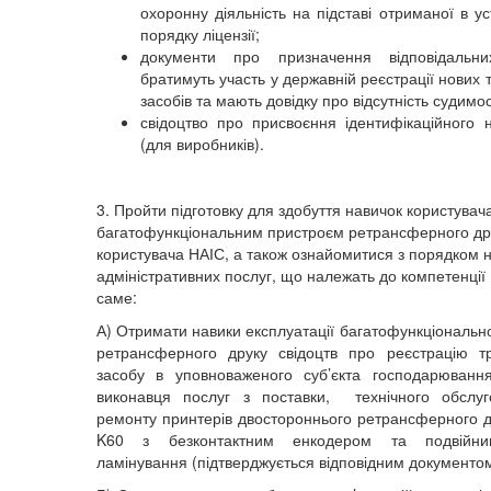
охоронну діяльність на підставі отриманої в у
порядку ліцензії;
документи про призначення відповідальни
братимуть участь у державній реєстрації нових
засобів та мають довідку про відсутність судимо
свідоцтво про присвоєння ідентифікаційного 
(для виробників).
3. Пройти підготовку для здобуття навичок користувач
багатофункціональним пристроєм ретрансферного др
користувача НАІС, а також ознайомитися з порядком 
адміністративних послуг, що належать до компетенції
саме:
А) Отримати навики експлуатації багатофункціональн
ретрансферного друку свідоцтв про реєстрацію т
засобу в уповноваженого суб’єкта господарюванн
виконавця послуг з поставки, технічного обслуг
ремонту принтерів двостороннього ретрансферного др
K60 з безконтактним енкодером та подвійн
ламінування (підтверджується відповідним документом