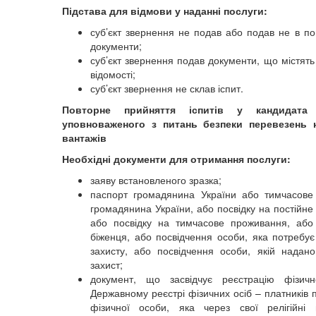
Підстава для відмови у наданні послуги:
суб’єкт звернення не подав або подав не в по
документи;
суб’єкт звернення подав документи, що містять
відомості;
суб’єкт звернення не склав іспит.
Повторне прийняття іспитів у кандидата
уповноваженого з питань безпеки перевезень 
вантажів
Необхідні документи для отримання послуги:
заяву встановленого зразка;
паспорт громадянина України або тимчасове
громадянина України, або посвідку на постійне
або посвідку на тимчасове проживання, або
біженця, або посвідчення особи, яка потребує
захисту, або посвідчення особи, якій надан
захист;
документ, що засвідчує реєстрацію фізич
Державному реєстрі фізичних осіб – платників п
фізичної особи, яка через свої релігійні 