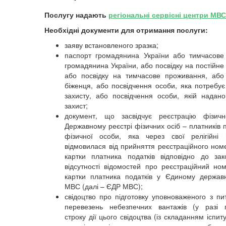
Послугу надають
регіональні сервісні центри МВС
Необхідні документи для отримання послуги:
заяву встановленого зразка;
паспорт громадянина України або тимчасове
громадянина України, або посвідку на постійне
або посвідку на тимчасове проживання, або
біженця, або посвідчення особи, яка потребує
захисту, або посвідчення особи, якій надан
захист;
документ, що засвідчує реєстрацію фізич
Державному реєстрі фізичних осіб – платників п
фізичної особи, яка через свої релігійні 
відмовилася від прийняття реєстраційного номе
картки платника податків відповідно до зак
відсутності відомостей про реєстраційний ном
картки платника податків у Єдиному держав
МВС (далі – ЄДР МВС);
свідоцтво про підготовку уповноваженого з пи
перевезень небезпечних вантажів (у разі 
строку дії цього свідоцтва (із складанням іспит