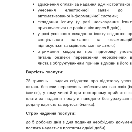
здійснення оплати за надання адміністративної 
унесення електронної заяви до нац
автоматизованої інформаційної системи;
складання іспиту (у разі нескладання іспи
призначається не раніше ніж через 5 днів);
у разі успішного складання іспиту свідоцтво п
спеціального навчання та екзаменаці
підписується та скріплюється печаткою;
отримання свідоцтва про підготовку уповн
питань безпеки перевезення небезпечних в
листа з обґрунтуванням причин відмови в його в
Вартість послуги:
75 гривень – видача свідоцтва про підготовку упов
питань безпеки перевезень небезпечних вантажів (і
іспитів), у тому числі й при повторному прийнятті іс
плати за надання послуги наведено без урахуванн
додану вартість та вартості бланка).
Строк надання послуги:
до 5 робочих днів з дня подання необхідних докумен
послуга надається протягом однієї доби).