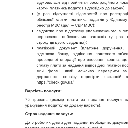
відмовилася від прийняття реєстраційного номе
картки платника податків відповідно до закону)
(у разі відсутності відомостей про реєстра
облікової картки платника податків у Єдином
реєстрі МВС (далі – ЄДР МВС);
свідоцтво про підготовку уповноваженого з пи
перевезень небезпечних вантажів (у разі 
строку дії цього свідоцтва);
платіжний документ (платіжне доручення, к
відміткою банку, відділення поштового зв’я
проведеної операції про внесення коштів, що
сплату плати за надання відповідної платної пос
якій формі, який можливо перевірити з
державного сервісу перевірки квитанцій 
https://check.gov.ua/
Вартість послуги:
75 гривень (розмір плати за надання послуги н
урахування податку на додану вартість).
Строк надання послуги:
До 5 робочих днів з дня подання необхідних докумен
послуга надається протягом однієї доби).