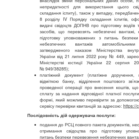
внаслідок зміни персональних даних особи, 
непридатності для використання цього сві
складання іспиту), також у випадку, передбаче
8 розділу IV Порядку складання іспитів, о
видачі свідоцтв ДОПНВ про підготовку водіїв 
засобів, що перевозять небезпечні вантажі, 
підготовку уповноважених з питань безпеки
небезпечних вантажів автомобільними
затвердженого наказом Міністерства внутр
України від 21 липня 2022 року № 449, зареє
Міністерстві юстиції України 22 серпня 2
№ 949/38285);
платіжний документ (платіжне доручення, к
відміткою банку, відділення поштового зв’я
проведеної операції про внесення коштів, що
сплату за надання відповідної платної послуги
формі, який можливо перевірити за допомого
сервісу перевірки квитанцій за адресою:
https://
Послідовність дій одержувача послуги:
подання до РСЦ повного пакета документів, нео
отримання свідоцтва про підготовку уповн
питань безпеки перевезення небезпечних ванта