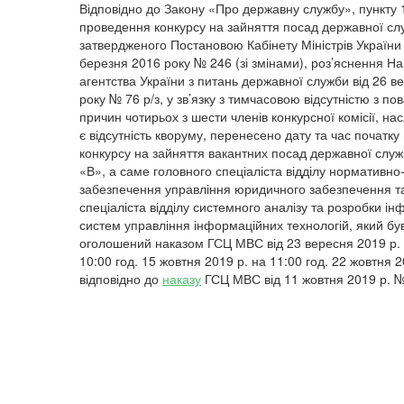
Відповідно до Закону «Про державну службу», пункту
проведення конкурсу на зайняття посад державної сл
затвердженого Постановою Кабінету Міністрів України 
березня 2016 року № 246 (зі змінами), роз’яснення Н
агентства України з питань державної служби від 26 в
року № 76 р/з, у зв’язку з тимчасовою відсутністю з по
причин чотирьох з шести членів конкурсної комісії, на
є відсутність кворуму, перенесено дату та час початк
конкурсу на зайняття вакантних посад державної служб
«В», а саме головного спеціаліста відділу нормативно
забезпечення управління юридичного забезпечення т
спеціаліста відділу системного аналізу та розробки і
систем управління інформаційних технологій, який бу
оголошений наказом ГСЦ МВС від 23 вересня 2019 р. 
10:00 год. 15 жовтня 2019 р. на 11:00 год. 22 жовтня 2
відповідно до
наказу
ГСЦ МВС від 11 жовтня 2019 р. №