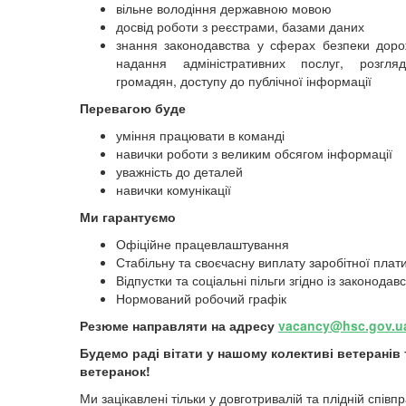
вільне володіння державною мовою
досвід роботи з реєстрами, базами даних
знання законодавства у сферах безпеки доро
надання адміністративних послуг, розгля
громадян, доступу до публічної інформації
Перевагою буде
уміння працювати в команді
навички роботи з великим обсягом інформації
уважність до деталей
навички комунікації
Ми гарантуємо
Офіційне працевлаштування
Стабільну та своєчасну виплату заробітної плат
Відпустки та соціальні пільги згідно із законодав
Нормований робочий графік
Резюме направляти на адресу
vacancy@hsc.gov.u
Будемо раді вітати у нашому колективі ветеранів 
ветеранок!
Ми зацікавлені тільки у довготривалій та плідній співпр