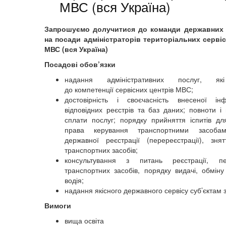
МВС (вся Україна)
Запрошуємо долучитися до команди державних
на посади адміністраторів територіальних серві
МВС (вся Україна)
Посадові обов’язки
надання адміністративних послуг, які
до компетенції сервісних центрів МВС;
достовірність і своєчасність внесеної ін
відповідних реєстрів та баз даних; повноти і 
сплати послуг; порядку прийняття іспитів д
права керування транспортними засобам
державної реєстрації (перереєстрації), зня
транспортних засобів;
консультування з питань реєстрації, пер
транспортних засобів, порядку видачі, обміну
водія;
надання якісного державного сервісу суб’єктам 
Вимоги
вища освіта