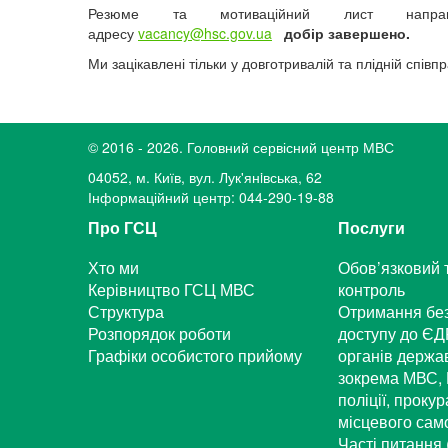
Резюме та мотиваційний лист напра
адресу
vacancy@hsc.gov.ua
добір завершено.
Ми зацікавлені тільки у довготривалій та плідній співпр
© 2016 - 2026. Головний сервісний центр МВС
04052, м. Київ, вул. Лук'янiвська, 62
Інформаційний центр: 044-290-19-88
Про ГСЦ
Послуги
Хто ми
Обов’язковий 
Керівництво ГСЦ МВС
контроль
Структура
Отримання бе
Розпорядок роботи
доступу до ЄД
Графіки особистого прийому
органів держа
зокрема МВС, 
поліції, проку
місцевого са
Часті питання