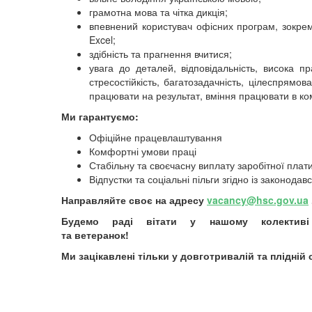
грамотна мова та чітка дикція;
впевнений користувач офісних програм, зокрем
Excel;
здібність та прагнення вчитися;
увага до деталей, відповідальність, висока пр
стресостійкість, багатозадачність, цілеспрямова
працювати на результат, вміння працювати в ко
Ми гарантуємо:
Офіційне працевлаштування
Комфортні умови праці
Стабільну та своєчасну виплату заробітної плат
Відпустки та соціальні пільги згідно із законодав
Направляйте своє на адресу
vacancy@hsc.gov.ua
Будемо раді вітати у нашому колективі 
та ветеранок!
Ми зацікавлені тільки у довготривалій та плідній 