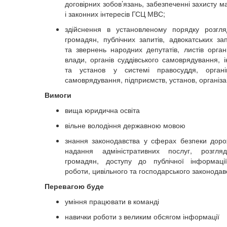
договірних зобов’язань, забезпеченні захисту 
і законних інтересів ГСЦ МВС;
здійснення в установленому порядку розгля
громадян, публічних запитів, адвокатських зап
та звернень народних депутатів, листів орган
влади, органів суддівського самоврядування, і
та установ у системі правосуддя, органі
самоврядування, підприємств, установ, організа
Вимоги
вища юридична освіта
вільне володіння державною мовою
знання законодавства у сферах безпеки доро
надання адміністративних послуг, розгля
громадян, доступу до публічної інформації
роботи, цивільного та господарського законодав
Перевагою буде
уміння працювати в команді
навички роботи з великим обсягом інформації