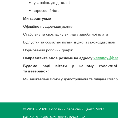
уважність до деталей
стресостійкість
Ми гарантуємо
Офіційне працевлаштування
Стабільну та своєчасну виплату заробітної плати
Відпустки та соціальні пільги згідно із законодавством
Нормований робочий графік
Направляйте своє резюме на адресу
vacancy@hsc
Будемо раді вітати у нашому колективі 
та ветеранок!
Ми зацікавлені тільки у довготривалій та плідній співпр
© 2016 - 2026. Головний сервісний центр МВС
04052, м. Київ, вул. Лук'янiвська, 62