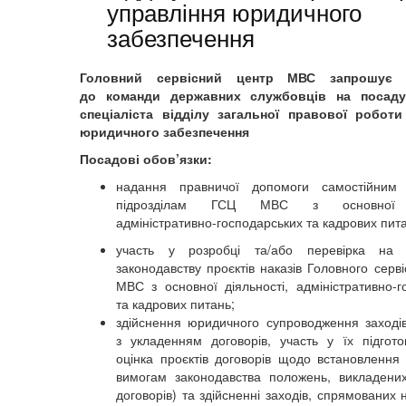
управління юридичного
забезпечення
Головний сервісний центр МВС запрошує 
до команди державних службовців на посаду
спеціаліста відділу загальної правової роботи
юридичного забезпечення
Посадові обов’язки:
надання правничої допомоги самостійним 
підрозділам ГСЦ МВС з основної ді
адміністративно-господарських та кадрових пит
участь у розробці та/або перевірка на ві
законодавству проєктів наказів Головного серв
МВС з основної діяльності, адміністративно-г
та кадрових питань;
здійснення юридичного супроводження заходів
з укладенням договорів, участь у їх підгото
оцінка проєктів договорів щодо встановлення в
вимогам законодавства положень, викладени
договорів) та здійсненні заходів, спрямованих