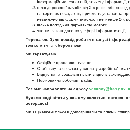
інформаційних технологій, захисту інформації, 
стаж державної служби від 2-х років, або досвід
на керівних посадах підприємств, установ та орг
незалежно від форми власності не менше 2-х ро
вільне володіння державною мовою;
знання законодавства у сфері інформатизації;
Перевагою буде досвід роботи в галузі інформац
технологій та кібербезпеки.
Ми гарантуємо:
Офіційне працевлаштування
Стабільну та своєчасну виплату заробітної плат
Відпустки та соціальні пільги згідно із законодав
Нормований робочий графік
Резюме направляти на
адресу
vacancy@hsc.gov.u
Будемо раді вітати у нашому колективі ветеранів 
ветеранок!
Ми зацікавлені тільки в довготривалій та плідній співпр