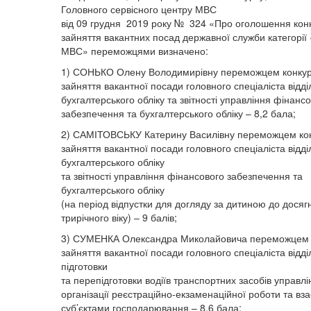
Головного сервісного центру МВС
від 09 грудня 2019 року № 324 «Про оголошення кон
зайняття вакантних посад державної служби категорії
МВС» переможцями визначено:
1) СОНЬКО Олену Володимирівну переможцем конкур
зайняття вакантної посади головного спеціаліста відді
бухгалтерського обліку та звітності управління фінанс
забезпечення та бухгалтерського обліку – 8,2 бала;
2) САМІТОВСЬКУ Катерину Василівну переможцем кон
зайняття вакантної посади головного спеціаліста відді
бухгалтерського обліку
та звітності управління фінансового забезпечення та
бухгалтерського обліку
(на період відпустки для догляду за дитиною до дося
трирічного віку) – 9 балів;
3) СУМЕНКА Олександра Миколайовича переможцем 
зайняття вакантної посади головного спеціаліста відділ
підготовки
та перепідготовки водіїв транспортних засобів управлі
організації реєстраційно-екзаменаційної роботи та взає
суб’єктами господарювання – 8,6 бала;