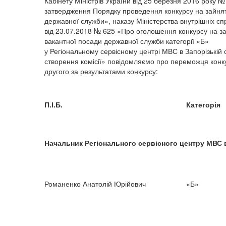
Кабінету Міністрів України від 25 березня 2016 року 
затвердження Порядку проведення конкурсу на зайня
державної служби», наказу Міністерства внутрішніх сп
від 23.07.2018 № 625 «Про оголошення конкурсу на з
вакантної посади державної служби категорії «Б»
у Регіональному сервісному центрі МВС в Запорізькій о
створення комісії» повідомляємо про переможця конк
другого за результатами конкурсу:
П.І.Б.
Категорія
Начальник Регіонального сервісного центру МВС в
Романенко Анатолій Юрійович
«Б»