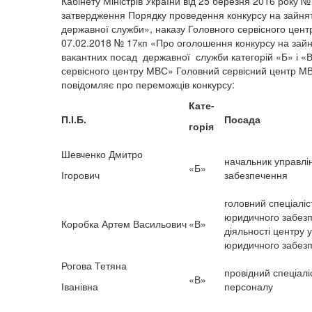
Кабінету Міністрів України від 25 березня 2016 року 
затвердження Порядку проведення конкурсу на зайня
державної служби», наказу Головного сервісного цент
07.02.2018 № 17кп «Про оголошення конкурсу на зай
вакантних посад державної служби категорій «Б» і «
сервісного центру МВС» Головний сервісний центр М
повідомляє про переможців конкурсу:
Кате-
П.І.Б.
Посада
горія
Шевченко Дмитро
начальник управлі
«Б»
Ігорович
забезпечення
головний спеціаліст
юридичного забезп
Коробка Артем Васильович
«В»
діяльності центру 
юридичного забез
Рогова Тетяна
провідний спеціаліс
«В»
Іванівна
персоналу