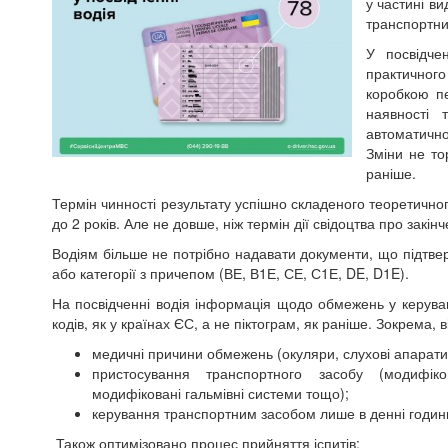
у частині в
транспортн
У посвідче
практичног
коробкою пе
наявності 
автоматично
Зміни не то
раніше.
Термін чинності результату успішно складеного теоретичног
до 2 років. Але не довше, ніж термін дії свідоцтва про закін
Водіям більше не потрібно надавати документи, що підтвер
або категорії з причепом (ВЕ, В1Е, СЕ, С1Е, DE, D1E).
На посвідченні водія інформація щодо обмежень у керува
кодів, як у країнах ЄС, а не піктограм, як раніше. Зокрема, 
медичні причини обмежень (окуляри, слухові апарати,
пристосування транспортного засобу (модифіко
модифіковані гальмівні системи тощо);
керування транспортним засобом лише в денні години
Також оптимізовано процес прийняття іспитів: