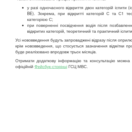
у разі одночасного відкриття двох категорій іспити (
BE). Зокрема, при відкритті категорій С та С1 т
категорією С;
при поверненні посвідчення водія після позбавленн
відкритих категорій, теоретичний та практичний іспи
Усі нововведення будуть запроваджені відразу після оприлю
крім нововведення, що стосується зазначення відмітки пр
буде реалізовано впродовж трьох місяців.
Отримати додаткову інформацію та консультацію можна 
офіційній
Фейсбук-сторінці
ГСЦ МВС.