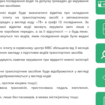
идачі посвідчення водія та допуску громадян до керування
ими засобами.
ннях водія буде зазначатися відмітка про складання
о іспиту на транспортному засобі з автоматичною
редач у вигляді коду «78» в графі 12 посвідчення. За
такої відмітки водії зможуть керувати авто лише з
ю коробкою передач, а за її відсутності — з будь-якою.
ркнуться тих водіїв, яким посвідчення водія були видані
о іспиту в сервісному центрі МВС збільшили від 3 місяців
чення закладу з підготовки водіїв транспортних засобів.
джують навички керування при відкритті нижчої категорії
нні транспортним засобом буде відображатися у вигляді
відображатимуться у вигляді кодів:
 протези кінцівок тощо);
вана трансмісія, пристосована педаль зчеплення,
, лише без пасажирів, в межах міста/регіону тощо.