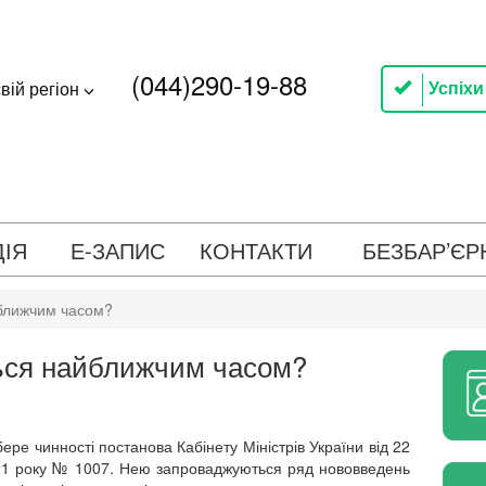
(044)290-19-88
Успіхи
вій регіон
ДІЯ
Е-ЗАПИС
КОНТАКТИ
БЕЗБАР’ЄР
йближчим часом?
ться найближчим часом?
ере чинності постанова Кабінету Міністрів України від 22
21 року № 1007. Нею запроваджуються ряд нововведень