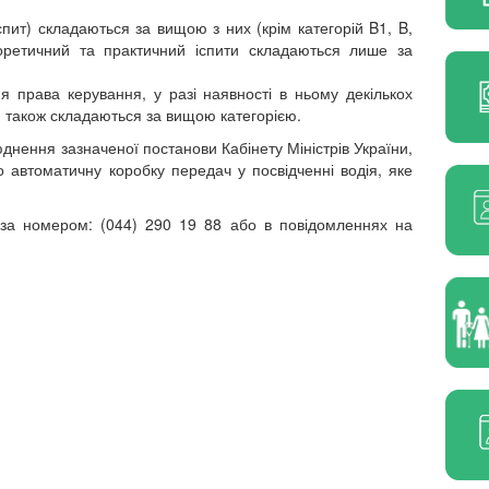
іспит) складаються за вищою з них (крім категорій B1, B,
еоретичний та практичний іспити складаються лише за
я права керування, у разі наявності в ньому декількох
ти також складаються за вищою категорією.
днення зазначеної постанови Кабінету Міністрів України,
о автоматичну коробку передач у посвідченні водія, яке
за номером: (044) 290 19 88 або в повідомленнях на