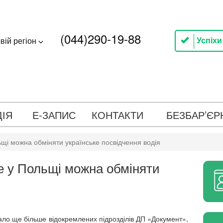
(044)290-19-88
Успіхи
вій регіон
ДІЯ
Е-ЗАПИС
КОНТАКТИ
БЕЗБАР’ЄР
ьщі можна обміняти українське посвідчення водія
де у Польщі можна обміняти
ало ще більше відокремлених підрозділів ДП «Документ»,