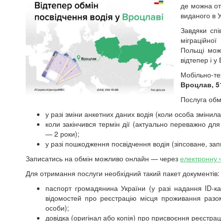
де можна от
виданого в 
Завдяки сп
міграційної
Польщі можн
відтепер і у
Мобільно-те
Вроцлав,
5
Послуга обм
у разі зміни анкетних даних водія
(коли особа змінила 
коли закінчився термін дії (актуально переважно для 
— 2 роки);
у разі пошкодження посвідчення водія (зіпсоване, зап
Записатись на обмін можливо онлайн
—
через
електронну 
Для отримання послуги необхідний такий пакет документів:
паспорт громадянина України
(у разі надання ID-к
відомостей про реєстрацію місця проживання разо
особи);
довідка (оригінал або копія) про присвоєння реєстрац