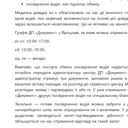
посвідчення водія, яке підлягає обміну.
Медична довідка не є обов’язковою на час дії воєнного с
крові водія, яка зазвичай заповнюється на основі цієї дов
зараз залишається незаповненою. Це не впливає на чинніс
Графік
ДП
«
Документ
» у Вроцлаві, за яким можна отримати
вт-пт: 10:00−17:00,
сб: 10:00−15:30,
нд, пн — вихідні
.
Важливо, що послуга обміну посвідчення водія надаєтьс
потрібно передати адміністратору центру ДП «
Документ
»
адміністратор отримує три документи, заповнює разом 
каналом зв’язку передає на розгляд до сервісного центру М
розглядає заявку і підтверджує її або ні. У разі отриман
«
Документ
» друкує посвідчення водія на спеціальному бла
Загально — готове посвідчення водія можна забрати у 
непереборної сили, коли опрацювання не є можливим. У ра
додатково проводиться запит-підтвердження дійсності
збільшується на час отримання відповіді на такий запит.