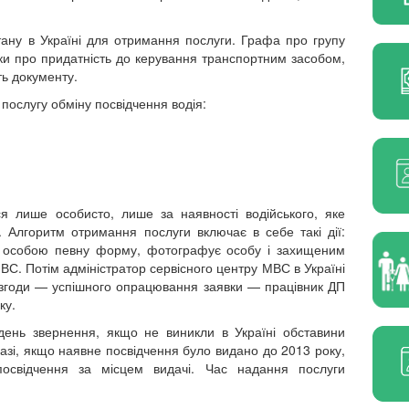
тану в Україні для отримання послуги. Графа про групу
ідки про придатність до керування транспортним засобом,
ть документу.
 послугу обміну посвідчення водія:
я лише особисто, лише за наявності водійського, яке
. Алгоритм отримання послуги включає в себе такі дії:
із особою певну форму, фотографує особу і захищеним
ВС. Потім адміністратор сервісного центру МВС в Україні
ня згоди — успішного опрацювання заявки — працівник
ДП
нку.
день звернення, якщо не виникли в Україні обставини
зі, якщо наявне посвідчення було видано до 2013 року,
 посвідчення за місцем видачі. Час надання послуги