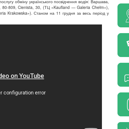
ослугу обміну українського посвідчення водія: Варшава,
, 80-809, Cienista, 30, (ТЦ
«
Kaufland
—
Galeria
Chełm»
),
eria Krakowska»
).
Станом на 11 грудня за весь період у