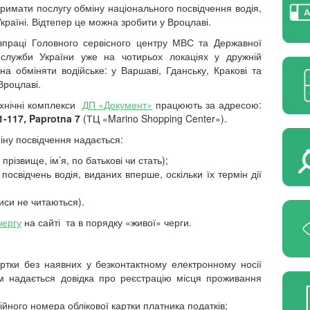
римати послугу обміну національного посвідчення водія,
Україні. Відтепер це можна зробити у Вроцлаві.
івпраці Головного сервісного центру МВС та
Державної
 служби України
уже на чотирьох локаціях у дружній
а обміняти водійське: у Варшаві, Гданську, Кракові та
 Вроцлаві.
хнічні комплекси
ДП «Документ»
працюють за адресою:
1-117
,
Paprotna 7
(ТЦ
«Marino Shopping Center»
).
іну посвідчення надається:
прізвище, ім’я, по батькові чи стать);
посвідчень водія, виданих вперше, оскільки їх термін дії
иси не читаються).
чергу
на сайті та в порядку
«живої» черги.
артки без наявних у безконтактному електронному носії
м надається довідка про реєстрацію місця проживання
ійного номера облікової картки платника податків;