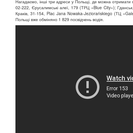
Нагадаємо, інші три адреси у Польщі, де можна отримати п
02-222, Єрусалимські алеї, 179 (ТРЦ «Blue City»); Гданськ
Краків,
31-154
,
Plac Jana Nowaka-Jeziorańskiego
(ТЦ
«Gal
Польщі вже обміняно 1 829 посвідчень водія.