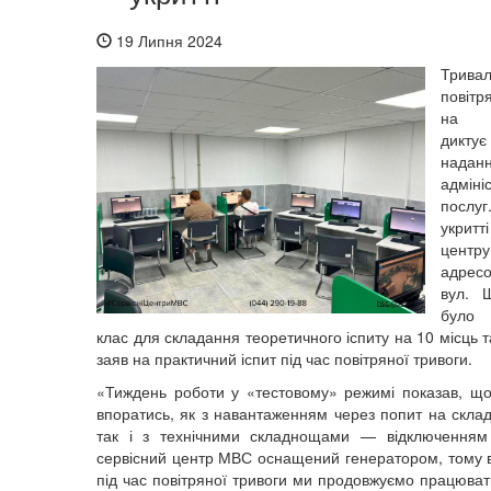
19 Липня 2024
Тривал
повіт
на Х
дикту
надан
адміні
посл
укритт
цент
адресо
вул. 
було 
клас для складання теоретичного іспиту на 10 місць
заяв на практичний іспит під час повітряної тривоги.
«Тиждень роботи у «тестовому» режимі показав, 
впоратись, як з навантаженням через попит на склад
так і з технічними складнощами — відключенням 
сервісний центр МВС оснащений генератором, тому в
під час повітряної тривоги ми продовжуємо працюват