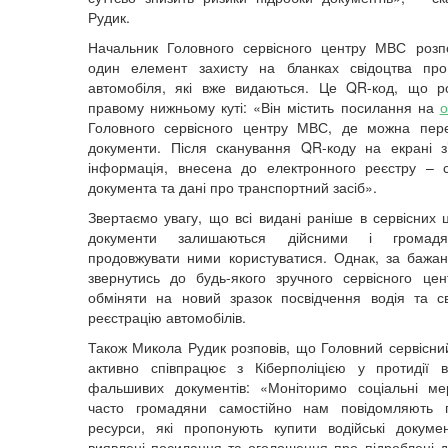
Рудик.
Начальник Головного сервісного центру МВС розп
один елемент захисту на бланках свідоцтва про
автомобіля, які вже видаються. Це QR-код, що р
правому нижньому куті: «Він містить посилання на
о
Головного сервісного центру МВС, де можна пере
документи. Після сканування QR-коду на екрані з
інформація, внесена до електронного реєстру – 
документа та дані про транспортний засіб».
Звертаємо увагу, що всі видані раніше в сервісних
документи залишаються дійсними і громад
продовжувати ними користуватися. Однак, за бажа
звернутись до будь-якого зручного сервісного ц
обміняти на новий зразок посвідчення водія та с
реєстрацію автомобілів.
Також Микола Рудик розповів, що Головний сервісн
активно співпрацює з Кіберполіцією у протидії 
фальшивих документів: «Моніторимо соціальні ме
часто громадяни самостійно нам повідомляють 
ресурси, які пропонують купити водійські докуме
виявлені посилання та оголошення про підроблені 