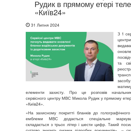
Рудик в прямому етері тел
«Київ24»
31 Липня 2024
З 1 се
цен
видава
оновл
посві
та св
реєстр
трансп
засо
матиму
елементи захисту. Про це розповів начальни
сервісного центру МВС Микола Рудик у прямому етер
«Київ24».
«На захисному покритті бланків до
голографічног
емблеми МВС
додається спеціальне маркув
складається з трьох літер і шести цифр
.
Такий поси
суттєво знизить ризики підробки документів», – с