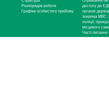
Структура
Отримання бе
Розпорядок роботи
доступу до ЄД
Графіки особистого прийому
органів держа
зокрема МВС, 
поліції, проку
місцевого са
Часті питання