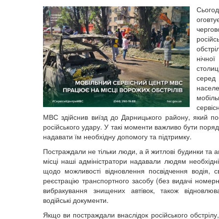
Сьог
оговт
чергов
російс
обстрі
нічно
столи
серед
насе
мобіль
серві
МВС здійснив виїзд до Дарницького району, який по
російського удару. У такі моменти важливо бути поря
надавати їм необхідну допомогу та підтримку.
Постраждали не тільки люди, а й житлові будинки та а
місці наші адміністратори надавали людям необхідні
щодо можливості відновлення посвідчення водія, с
реєстрацію транспортного засобу (без видачі номерн
вибракування знищених автівок, також відновлюв
водійські документи.
Якщо ви постраждали внаслідок російського обстрілу