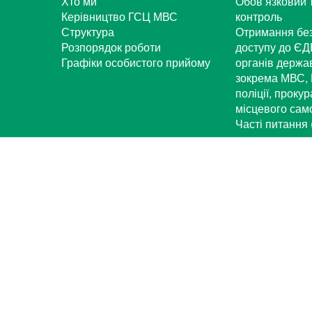
Хто ми
Обов’язковий 
Керівництво ГСЦ МВС
контроль
Структура
Отримання бе
Розпорядок роботи
доступу до ЄД
Графіки особистого прийому
органів держа
зокрема МВС, 
поліції, проку
місцевого са
Часті питання