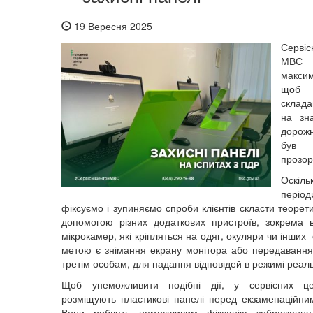
19 Вересня 2025
Серві
МВС 
макси
щоб
склад
на зн
дорож
був 
прозо
Оскі
період
фіксуємо і зупиняємо спроби клієнтів скласти теорети
допомогою різних додаткових пристроїв, зокрема 
мікрокамер, які кріпляться на одяг, окуляри чи інших 
метою є знімання екрану монітора або передаванн
третім особам, для надання відповідей в режимі реаль
Щоб унеможливити подібні дії, у сервісних 
розміщують пластикові панелі перед екзаменаційни
Вони роблять неможливим фіксацію зображення