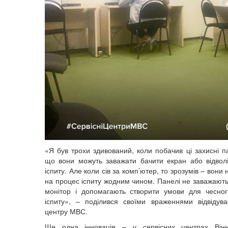
«Я був трохи здивований, коли побачив ці захисні п
що вони можуть заважати бачити екран або відволі
іспиту. Але коли сів за комп’ютер, то зрозумів – вони
на процес іспиту жодним чином. Панелі не заважають
монітор і допомагають створити умови для чесно
іспиту», – поділився своїми враженнями відвідува
центру МВС.
Ще одна інновація – у сервісних центрах Він