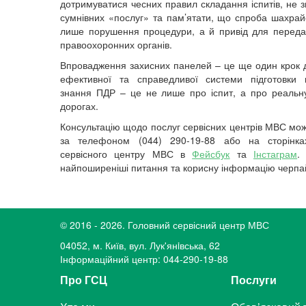
дотримуватися чесних правил складання іспитів, не 
сумнівних «послуг» та пам’ятати, що спроба шахрай
лише порушення процедури, а й привід для переда
правоохоронних органів.
Впровадження захисних панелей – це ще один крок 
ефективної та справедливої системи підготовки 
знання ПДР – це не лише про іспит, а про реальн
дорогах.
Консультацію щодо послуг сервісних центрів МВС мо
за телефоном (044) 290-19-88 або на сторінка
сервісного центру МВС в
Фейсбук
та
Інстаграм
найпоширеніші питання та корисну інформацію черпа
© 2016 - 2026. Головний сервісний центр МВС
04052, м. Київ, вул. Лук'янiвська, 62
Інформаційний центр: 044-290-19-88
Про ГСЦ
Послуги