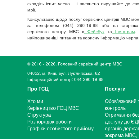
складіть іспит чесно – і впевнено вирушайте до сво
мрії.
Консультацію щодо послуг сервісних центрів МВС мо
за телефоном (044) 290-19-88 або на сторінка
сервісного центру МВС в
Фейсбук
та
Інстаграм
.
найпоширеніші питання та корисну інформацію черпа
© 2016 - 2026. Головний сервісний центр МВС
04052, м. Київ, вул. Лук'янiвська, 62
Інформаційний центр: 044-290-19-88
Про ГСЦ
Послуги
Хто ми
Обов’язковий 
Керівництво ГСЦ МВС
контроль
Структура
Отримання бе
Розпорядок роботи
доступу до ЄД
Графіки особистого прийому
органів держа
зокрема МВС, 