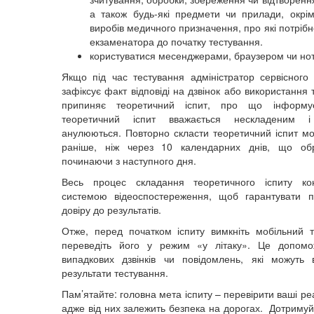
а також будь-які предмети чи прилади, окрі
виробів медичного призначення, про які потріб
екзаменатора до початку тестування.
користуватися месенджерами, браузером чи но
Якщо під час тестування адміністратор сервісног
зафіксує факт відповіді на дзвінок або використання
припиняє теоретичний іспит, про що інформу
теоретичний іспит вважається нескладеним і
анулюються. Повторно скласти теоретичний іспит м
раніше, ніж через 10 календарних днів,
що обр
починаючи з наступного дня.
Весь процес складання теоретичного іспиту ко
системою відеоспостереження, щоб гарантувати п
довіру до результатів.
Отже, перед початком іспиту вимкніть мобільний
переведіть його у режим «у літаку». Це допомо
випадкових дзвінків чи повідомлень, які можуть
результати тестування.
Пам’ятайте: головна мета іспиту – перевірити ваші ре
адже від них залежить безпека на дорогах. Дотримуй