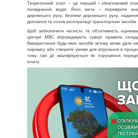
Теоретичний іспит – це перший і обов’язковий ет
посвідчення водія. Його мета – перевірити зн
дорожнього руху, безпеки дорожнього руху, наданн
допомоги та основ експлуатації транспортних засобів.
Щоб забезпечити чесність та об’єктивність оцінюван
центри МВС впроваджують суворі правила складан
Використання будь-яких засобів зв’язку може дати н
перевагу або створити умови для втручання в процес
тому такі дії кваліфікуються як порушення поряд
іспиту.