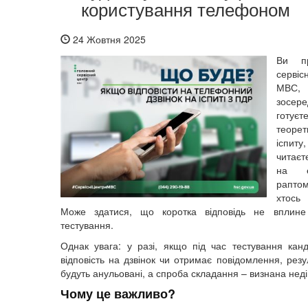
користування телефоном
24 Жовтня 2025
Ви п
серві
МВС, 
зосер
готу
теорет
іспи
читає
на е
рапто
хтось
Може здатися, що коротка відповідь не вплине
тестування.
Однак увага: у разі, якщо під час тестування канд
відповість на дзвінок чи отримає повідомлення, резу
будуть анульовані, а спроба складання – визнана нед
Чому це важливо?