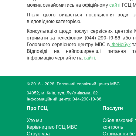
можна ознайомитись на офіційному
сайті
ГСЦ М
Після цього видається посвідчення водія з
відповідною категорією.
Консультацію щодо послуг сервісних центрів
отримати за телефоном (044) 290-19-88 або н
Головного сервісного центру МВС в
Фейсбук
т
Відповіді на найпоширеніші питання т
інформацію черпайте на
сайті
.
© 2016 - 2026. Головний сервісний центр МВС
04052, м. Київ, вул. Лук'янiвська, 62
Інформаційний центр: 044-290-19-88
Про ГСЦ
Послуги
Хто ми
Обов’язковий 
Керівництво ГСЦ МВС
контроль
Структура
Отримання бе