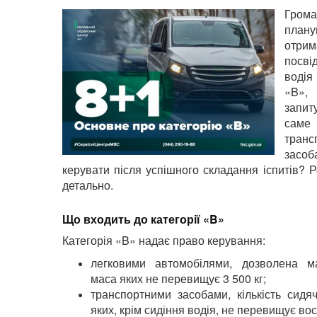
Гром
плану
отрим
посві
водія
«B»
запит
саме
транс
засо
керувати після успішного складання іспитів? 
детально.
Що входить до категорії «B»
Категорія «B» надає право керування:
легковими автомобілями, дозволена м
маса яких не перевищує 3 500 кг;
транспортними засобами, кількість сидя
яких, крім сидіння водія, не перевищує во