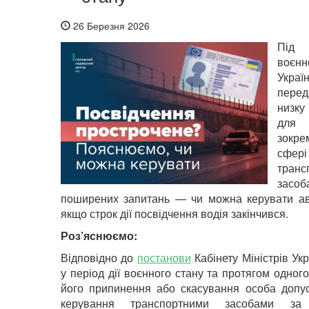
26 Березня 2026
Під
воєнн
Україн
перед
низк
для 
зок
сфері
транс
засоб
поширених запитань — чи можна керувати ав
якщо строк дії посвідчення водія закінчився.
Роз’яснюємо:
Відповідно до
постанови
Кабінету Міністрів Ук
у період дії воєнного стану та протягом одного
його припинення або скасування особа допус
керування транспортними засобами за 