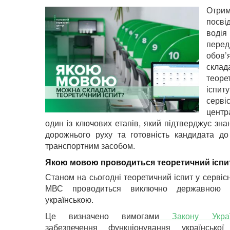
Отри
посві
водія
перед
обов’
склад
теоре
іс
серві
центр
один із ключових етапів, який підтверджує зн
дорожнього руху та готовність кандидата до
транспортним засобом.
Якою мовою проводиться теоретичний іспи
Станом на сьогодні теоретичний іспит у сервіс
МВС проводиться виключно державно
українською.
Це визначено вимогами
Закону Укра
забезпечення функціонування українсько