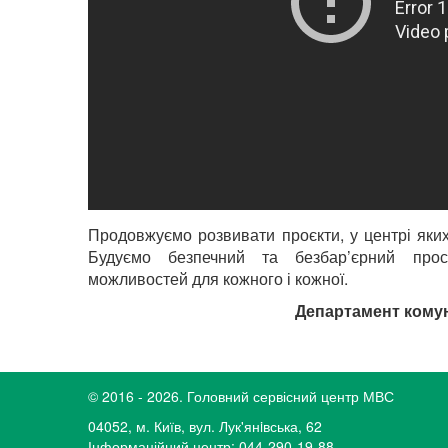
Продовжуємо розвивати проєкти, у центрі яки
Будуємо безпечний та безбар’єрний прос
можливостей для кожного і кожної.
Департамент комун
© 2016 - 2026. Головний сервісний центр МВС
04052, м. Київ, вул. Лук'янiвська, 62
Інформаційний центр: 044-290-19-88