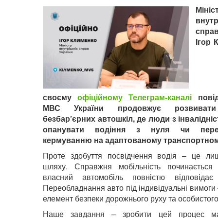
Мініс
внутр
спра
Ігор 
своєму
офіційному Телеграм-каналі
повід
МВС України продовжує розвиват
безбар’єрних автошкіл, де люди з інвалідні
опанувати водіння з нуля чи перен
кермуванню на адаптованому транспортном
Проте здобуття посвідчення водія – це ли
шляху. Справжня мобільність починається 
власний автомобіль повністю відповідає
Переобладнання авто під індивідуальні вимоги
елемент безпеки дорожнього руху та особистог
Наше завдання – зробити цей процес ма