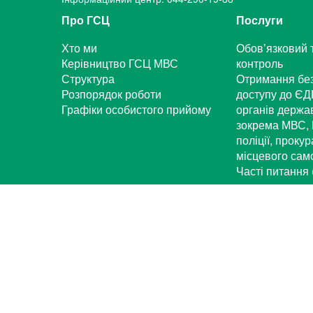
Про ГСЦ
Послуги
Хто ми
Обов’язковий 
Керівництво ГСЦ МВС
контроль
Структура
Отримання бе
Розпорядок роботи
доступу до ЄД
Графіки особистого прийому
органів держа
зокрема МВС, 
поліції, проку
місцевого са
Часті питання