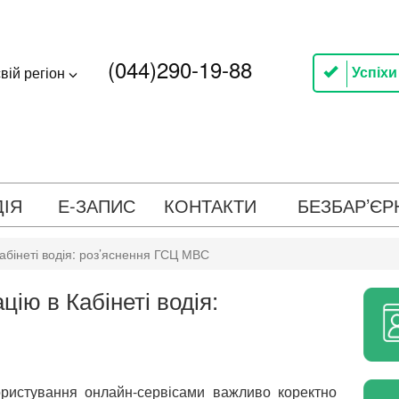
(044)290-19-88
Успіхи
вій регіон
ДІЯ
Е-ЗАПИС
КОНТАКТИ
БЕЗБАР’ЄР
абінеті водія: роз’яснення ГСЦ МВС
ію в Кабінеті водія:
ористування онлайн-сервісами важливо коректно