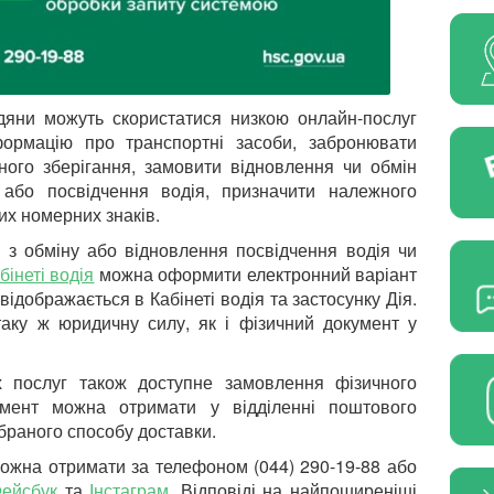
адяни можуть скористатися низкою онлайн-послуг
формацію про транспортні засоби, забронювати
ного зберігання, замовити відновлення чи обмін
 або посвідчення водія, призначити належного
их номерних знаків.
 з обміну або відновлення посвідчення водія чи
бінеті водія
можна оформити електронний варіант
ідображається в Кабінеті водія та застосунку Дія.
аку ж юридичну силу, як і фізичний документ у
 послуг також доступне замовлення фізичного
умент можна отримати у відділенні поштового
браного способу доставки.
ожна отримати за телефоном (044) 290-19-88 або
ейсбук
та
Інстаграм
.
Відповіді на найпоширеніші