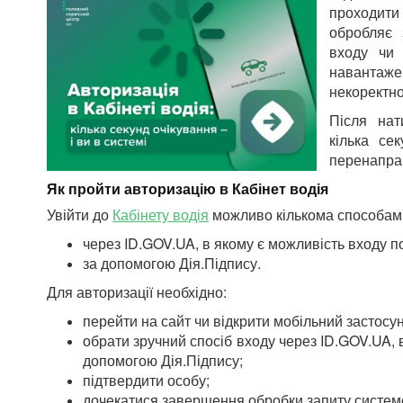
проходит
обробляє 
входу чи 
навантаже
некоректно
Після нат
кілька се
перенаправ
Як пройти авторизацію в Кабінет водія
Увійти до
Кабінету водія
можливо кількома способам
через ID.GOV.UA, в якому є можливість входу п
за допомогою Дія.Підпису.
Для авторизації необхідно:
перейти на сайт чи відкрити мобільний застосун
обрати зручний спосіб входу через ID.GOV.UA, 
допомогою Дія.Підпису;
підтвердити особу;
дочекатися завершення обробки запиту систем