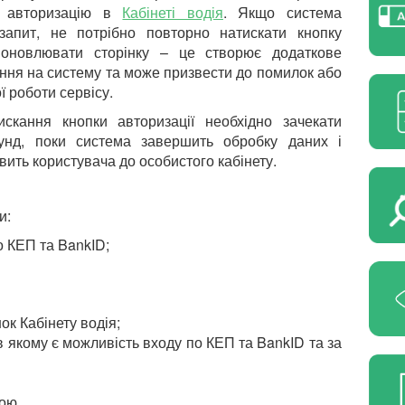
и авторизацію в
Кабінеті водія
. Якщо система
запит, не потрібно повторно натискати кнопку
оновлювати сторінку – це створює додаткове
ння на систему та може призвести до помилок або
ї роботи сервісу.
искання кнопки авторизації необхідно зачекати
кунд, поки система завершить обробку даних і
ить користувача до особистого кабінету.
и:
о КЕП та BankID;
ок Кабінету водія;
в якому є можливість входу по КЕП та BankID та за
ою.