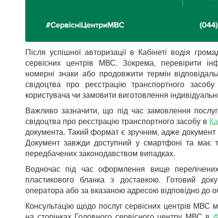
Після успішної авторизації в Кабінеті водія гром
сервісних центрів МВС. Зокрема, перевірити ін
номерні знаки або продовжити термін відповідаль
свідоцтва про реєстрацію транспортного засобу
користувача чи замовити виготовлення індивідуальн
Важливо зазначити, що під час замовлення послуг
свідоцтва про реєстрацію транспортного засобу в
Ка
документа. Такий формат є зручним, адже документ в
Документ завжди доступний у смартфоні та має т
передбачених законодавством випадках.
Водночас під час оформлення вище перелічених
пластикового бланка з доставкою. Готовий док
оператора або за вказаною адресою відповідно до о
Консультацію щодо послуг сервісних центрів МВС м
на сторінках Головного сервісного центру МВС в
Ф