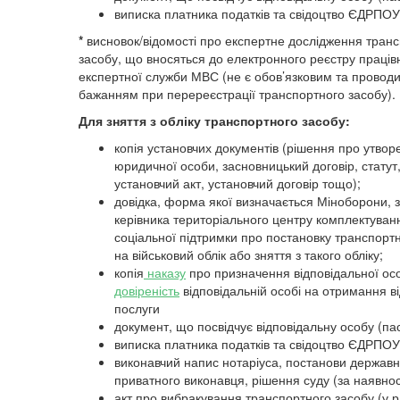
виписка платника податків та свідоцтво ЄДРПОУ
*
висновок/відомості про експертне дослідження тран
засобу, що вносяться до електронного реєстру праці
експертної служби МВС (не є обов’язковим та проводи
бажанням при перереєстрації транспортного засобу).
Для зняття з обліку транспортного засобу:
копія установчих документів (рішення про утвор
юридичної особи, засновницький договір, статут
установчий акт, установчий договір тощо);
довідка, форма якої визначається Міноборони, з
керівника територіального центру комплектуван
соціальної підтримки про постановку транспорт
на військовий облік або зняття з такого обліку;
копія
наказу
про призначення відповідальної ос
довіреність
відповідальній особі на отримання ві
послуги
документ, що посвідчує відповідальну особу (па
виписка платника податків та свідоцтво ЄДРПОУ
виконавчий напис нотаріуса, постанови державн
приватного виконавця, рішення суду (за наявност
акт про вибракування транспортного засобу (у р