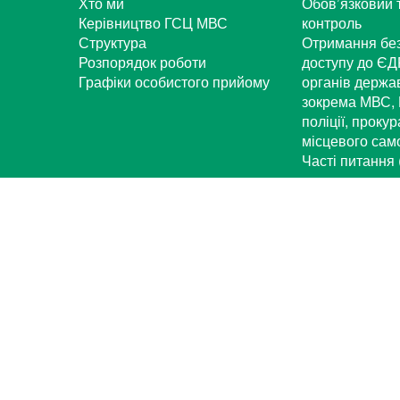
Хто ми
Обов’язковий 
Керівництво ГСЦ МВС
контроль
Структура
Отримання бе
Розпорядок роботи
доступу до ЄД
Графіки особистого прийому
органів держа
зокрема МВС, 
поліції, проку
місцевого са
Часті питання