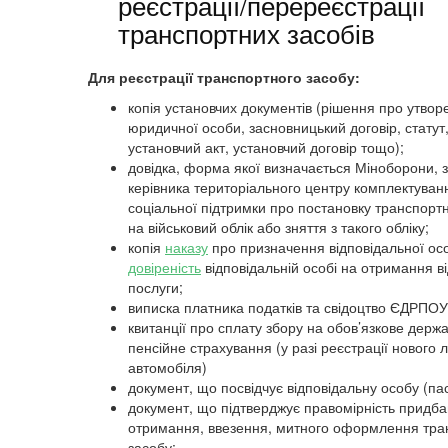
реєстрації/перереєстрації
транспортних засобів
Для реєстрації транспортного засобу:
копія установчих документів (рішення про утвор
юридичної особи, засновницький договір, статут
установчий акт, установчий договір тощо);
довідка, форма якої визначається Міноборони, з
керівника територіального центру комплектуван
соціальної підтримки про постановку транспорт
на військовий облік або зняття з такого обліку;
копія
наказу
про призначення відповідальної ос
довіреність
відповідальній особі на отримання ві
послуги;
виписка платника податків та свідоцтво ЄДРПОУ
квитанції про сплату збору на обов’язкове держ
пенсійне страхування (у разі реєстрації нового 
автомобіля)
документ, що посвідчує відповідальну особу (па
документ, що підтверджує правомірність придба
отримання, ввезення, митного оформлення тра
засобу;