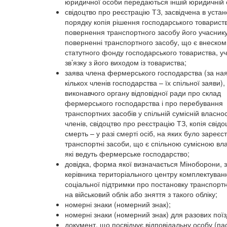
юридичної особи передаються іншій юридичній 
свідоцтво про реєстрацію ТЗ, засвідчена в уста
порядку копія рішення господарського товарист
повернення транспортного засобу його учаснику
поверненні транспортного засобу, що є внеском
статутного фонду господарського товариства, уч
зв’язку з його виходом із товариства;
заява члена фермерського господарства (за ная
кількох членів господарства – їх спільної заяви),
виконавчого органу відповідної ради про склад
фермерського господарства і про перебування
транспортних засобів у спільній сумісній власнос
членів, свідоцтво про реєстрацію ТЗ, копія свідо
смерть – у разі смерті осіб, на яких було зареє
транспортні засоби, що є спільною сумісною вла
які ведуть фермерське господарство;
довідка, форма якої визначається Міноборони, з
керівника територіального центру комплектуван
соціальної підтримки про постановку транспорт
на військовий облік або зняття з такого обліку;
номерні знаки (номерний знак);
номерні знаки (номерний знак) для разових поїз
документ, що посвідчує відповідальну особу (па