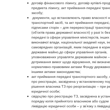
договір фінансового лізингу, договір купівлі-про
предмета лізингу, акт приймання-передачі тран
засобу;
документи, що встановлюють право власності 
транспортний засіб, та акт приймання-передачі,
підписами сторін – для перереєстрації транспор
(об’єктів права державної власності) у разі їх бе
передачі із сфери управління міністерств, інших
виконавчої влади, національної академії наук, і
самоврядних організацій, яким передане в кори
державне майно,до сфери управління органів,
уповноважених управляти державним майном –
дотримання вимог щодо відчуження, які визначе
нормативно-правовими актами Фонду державно
іншими актами законодавства;
акт приймання-передачі транспортного засобу, 
про реєстрацію, засвідчена у встановленому пор
рішення власника ТЗ про реорганізацію – при ре
юридичної особи;
свідоцтво про реєстрацію ТЗ, засвідчена в уста
порядку копія прийнятого власником або судом
ліквідацію юридичної особи – у зв’язку з ліквідац