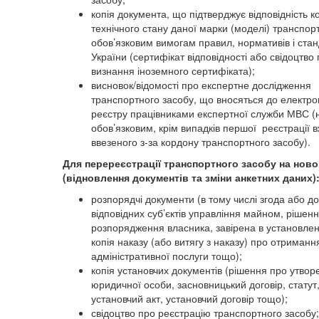
копія документа, що підтверджує відповідність ко
технічного стану даної марки (моделі) транспор
обов’язковим вимогам правил, нормативів і стан
України (сертифікат відповідності або свідоцтво
визнання іноземного сертифіката);
висновок/відомості про експертне дослідження
транспортного засобу, що вносяться до електро
реєстру працівниками експертної служби МВС (
обов’язковим, крім випадків першої
реєстрації 
ввезеного з-за кордону транспортного засобу
).
Для перереєстрації транспортного засобу на ново
(відновлення документів та зміни анкетних даних)
розпорядчі документи (в тому числі згода або до
відповідних суб’єктів управління майном, рішенн
розпорядження власника, завірена в установле
копія наказу (або витягу з наказу) про отриманн
адміністративної послуги тощо);
копія установчих документів (рішення про утвор
юридичної особи, засновницький договір, статут
установчий акт, установчий договір тощо);
свідоцтво про реєстрацію транспортного засобу;