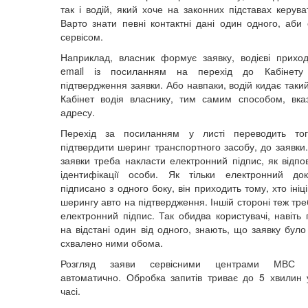
так і водій, який хоче на законних підставах керув
Варто знати певні контактні дані один одного, аби 
сервісом.
Наприклад, власник формує заявку, водієві прихо
email із посиланням на перехід до Кабінету
підтвердження заявки. Або навпаки, водій кидає таки
Кабінет водія власнику, тим самим способом, вка
адресу.
Перехід за посиланням у листі переводить то
підтвердити шеринг транспортного засобу, до заявки. 
заявки треба накласти електронний підпис, як відпо
ідентифікації особи. Як тільки електронний до
підписано з одного боку, він приходить тому, хто іні
шерингу авто на підтвердження. Іншій стороні теж тр
електронний підпис. Так обидва користувачі, навіть
на відстані один від одного, знають, що заявку було
схвалено ними обома.
Розгляд заяви сервісними центрами МВС ві
автоматично. Обробка запитів триває до 5 хвилин
часі.