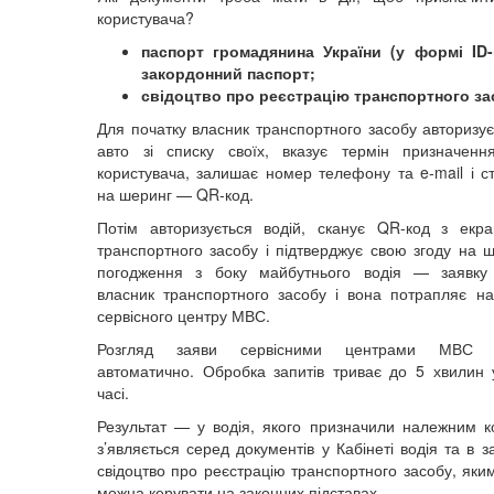
користувача?
паспорт громадянина України (у формі ID-
закордонний паспорт;
свідоцтво про реєстрацію транспортного за
Для початку власник транспортного засобу авторизує
авто зі списку своїх, вказує термін призначенн
користувача, залишає номер телефону та e-mail і с
на шеринг — QR-код.
Потім авторизується водій, сканує QR-код з екр
транспортного засобу і підтверджує свою згоду на ш
погодження з боку майбутнього водія — заявку 
власник транспортного засобу і вона потрапляє н
сервісного центру МВС.
Розгляд заяви сервісними центрами МВС ві
автоматично. Обробка запитів триває до 5 хвилин
часі.
Результат — у водія, якого призначили належним к
з’являється серед документів у Кабінеті водія та в з
свідоцтво про реєстрацію транспортного засобу, яки
можна керувати на законних підставах.