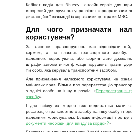
Кабінет водія для бізнесу –онлайн-сервіс для юри
створений для зручного управління корпоративним а
дистанційної взаємодії із сервісними центрами МВС.
Для чого призначати нал
користувача?
За вчинення правопорушень має відповідати той,
кермом, а не власник транспортного засобу. 
належного користувача, або шеринг авто дозволя
штрафи автоматичної фіксації порушень правил дор
тій особі, яка керувала транспортним засобом.
Але призначення належного користувача не означ
майнових прав. Більше про перереєстрацію транспор
з однієї особи на іншу в розділі «
Перереєстрація т
засобу
».
І для виїзду за кордон теж недостатньо мати св
реєстрацію транспортного засобу на іншу особу і нед
належним користувачем. Більше інформації про це в
документи необхідні для виїзду за кордон?
».
Важливо: на один транспортний засіб може бути при