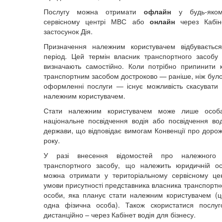
Послугу можна отримати
офлайн
у будь-яком
сервісному центрі МВС або
онлайн
через Кабін
застосунок Дія.
Призначення належним користувачем відбуваєтьс
період. Цей термін власник транспортного засобу 
визначають самостійно. Коли потрібно припинити 
транспортним засобом достроково — раніше, ніж було
оформленні послуги — існує можливість скасувати
належним користувачем.
Стати належним користувачем може лише особ
національне посвідчення водія або посвідчення вод
держави, що відповідає вимогам Конвенції про дорож
року.
У разі внесення відомостей про належного к
транспортного засобу, що належить юридичній ос
можна отримати у територіальному сервісному це
умови присутності представника власника транспортн
особи, яка планує стати належним користувачем (
одна фізична особа). Також скористатися послу
дистанційно – через Кабінет водія для бізнесу.