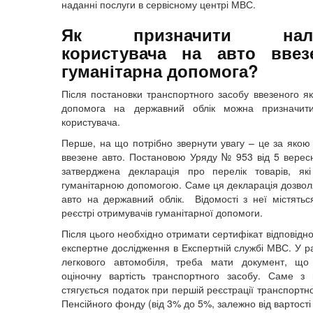
наданні послуги в сервісному центрі МВС.
Як призначити нале
користувача на авто ввез
гуманітарна допомога?
Після постановки транспортного засобу ввезеного як
допомога на державний облік можна призначит
користувача.
Перше, на що потрібно звернути увагу – це за якою
ввезене авто. Постановою Уряду № 953 від 5 верес
затверджена декларація про перелік товарів, як
гуманітарною допомогою. Саме ця декларація дозвол
авто на державний облік. Відомості з неї містять
реєстрі отримувачів гуманітарної допомоги.
Після цього необхідно отримати сертифікат відповідно
експертне дослідження в Експертній службі МВС. У ра
легкового автомобіля, треба мати документ, що 
оціночну вартість транспортного засобу. Саме з ц
стягується податок при першій реєстрації транспортн
Пенсійного фонду (від 3% до 5%, залежно від вартості 