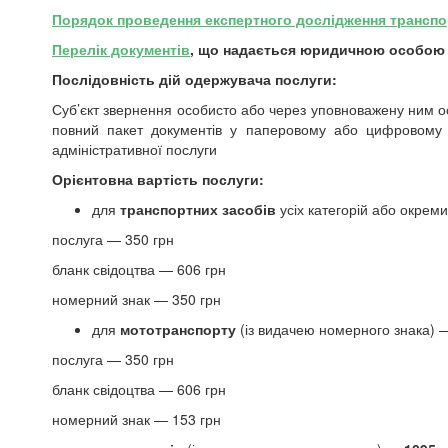
Порядок проведення експертного дослідження транспо
Перелік документів
, що надається юридичною особою д
Послідовність дій одержувача послуги:
Суб’єкт звернення особисто або через уповноважену ним ос
повний пакет документів у паперовому або цифровому (
адміністративної послуги
Орієнтовна вартість послуги:
для
транспортних засобів
усіх категорій або окрем
послуга — 350 грн
бланк свідоцтва — 606 грн
номерний знак — 350 грн
для
мототранспорту
(із видачею номерного знака)
послуга — 350 грн
бланк свідоцтва — 606 грн
номерний знак — 153 грн