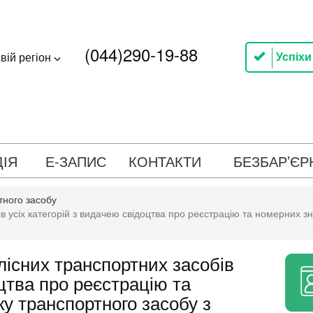
(044)290-19-88
Успіхи
вій регіон
ДІЯ
Е-ЗАПИС
КОНТАКТИ
БЕЗБАР’ЄР
тного засобу
в усіх категорій з видачею свідоцтва про реєстрацію та номерних зн
лісних транспортних засобів
оцтва про реєстрацію та
ку транспортного засобу з