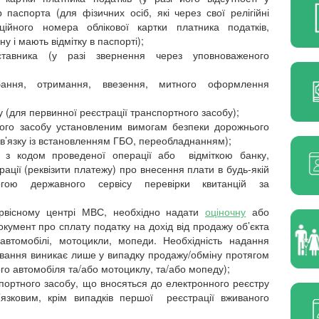
паспорта (для фізичних осіб, які через свої релігійні
ійного номера облікової картки платника податків,
 і мають відмітку в паспорті);
тавника (у разі звернення через уповноваженого
бання, отримання, ввезення, митного оформлення
у (для первинної реєстрації транспортного засобу);
тного засобу установленим вимогам безпеки дорожнього
 зв’язку із встановленням ГБО, переобладнанням);
ї) з кодом проведеної операції або відміткою банку,
рації (реквізити платежу) про внесення плати в будь-якій
ою державного сервісу перевірки квитанцій за
ервісному центрі МВС, необхідно надати
оціночну
або
окумент про сплату податку на дохід від продажу об’єкта
автомобілі, мотоцикли, мопеди. Необхідність надання
кування виникає лише у випадку продажу/обміну протягом
ого автомобіля та/або мотоциклу, та/або мопеду);
портного засобу, що вносяться до електронного реєстру
язковим, крім випадків першої
реєстрації вживаного