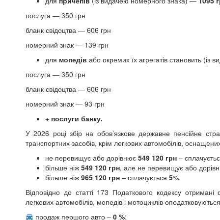
для
причепів
(із видачею номерного знака) —
1095 
послуга — 350 грн
бланк свідоцтва — 606 грн
номерний знак — 139 грн
для
мопедів
або окремих їх агрегатів становить (із
послуга — 350 грн
бланк свідоцтва — 606 грн
номерний знак — 93 грн
+ послуги банку.
У 2026 році збір на обов’язкове державне пенсійне стр
транспортних засобів, крім легкових автомобілів, оснащен
не перевищує або дорівнює
549 120
грн
– сплачуєть
більше ніж
549 120
грн
, але не перевищує або дорів
більше ніж
965 120
грн
– сплачується
5
%.
Відповідно до статті 173 Податкового кодексу отримані
легкових автомобілів, мопедів і мотоциклів оподатковуються
продаж першого авто –
0 %
;