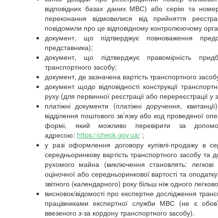
відповідних базах даних МВС) або серію та номер 
переконання відмовилися від прийняття реєстрац
повідомили про це відповідному контролюючому органу
документ, що підтверджує повноваження предс
представника);
документ, що підтверджує правомірність прид
транспортного засобу;
документ, де зазначена вартість транспортного засоб
документ щодо відповідності конструкції транспор
руху (для первинної реєстрації або перереєстрації у
платіжні документи (платіжні доручення, квитанці
відділення поштового зв’язку або код проведеної опе
формі, який можливо перевірити за допомог
адресою:
https://check.gov.ua/
;
у разі оформлення договору купівлі-продажу в с
середньоринкову вартість транспортного засобу та д
рухомого майна (виключення становлять: легкові 
оціночної або середньоринкової вартості та оподат
звітного (календарного) року більш ніж одного легков
висновок/відомості
про експертне дослідження транс
працівниками експертної служби МВС (не є обов’
ввезеного з-за кордону транспортного засобу
).