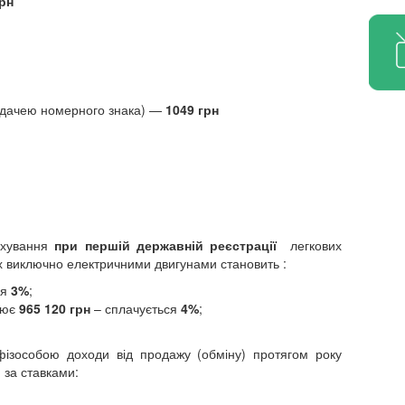
грн
 видачею номерного знака) —
1049 грн
ахування
при першій державній реєстрації
легкових
их виключно електричними двигунами становить :
ся
3%
;
нює
965 120
грн
– сплачується
4%
;
 фізособою доходи від продажу (обміну) протягом року
 за ставками: