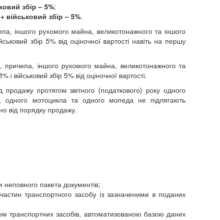
ьковий збір – 5%
;
 + військовий збір – 5%
.
епа, іншого рухомого майна, великотонажного та іншого
ійськовий збір 5% від оціночної вартості навіть на першу
и, причепа, іншого рухомого майна, великотонажного та
% і військовий збір 5% від оціночної вартості.
 продажу протягом звітного (податкового) року одного
я, одного мотоцикла та одного мопеда не підлягають
но від порядку продажу.
и неповного пакета документів;
х частин транспортного засобу із зазначеними в поданих
ром транспортних засобів, автоматизованою базою даних