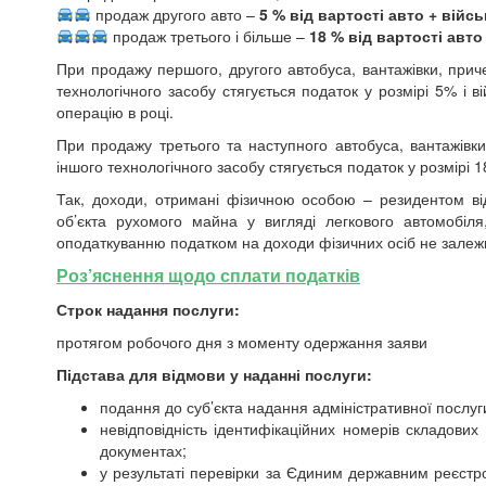
продаж другого авто –
5 % від вартості авто + війс
продаж третього і більше –
18 % від вартості авто
При продажу першого, другого автобуса, вантажівки, прич
технологічного засобу стягується податок у розмірі 5% і в
операцію в році.
При продажу третього та наступного автобуса, вантажівк
іншого технологічного засобу стягується податок у розмірі 18
Так, доходи, отримані фізичною особою – резидентом від
об’єкта рухомого майна у вигляді легкового автомобіл
оподаткуванню податком на доходи фізичних осіб не залеж
Роз’яснення щодо сплати податків
Строк надання послуги:
протягом робочого дня з моменту одержання заяви
Підстава для відмови у наданні послуги:
подання до суб’єкта надання адміністративної послуг
невідповідність ідентифікаційних номерів складови
документах;
у результаті перевірки за Єдиним державним реєст