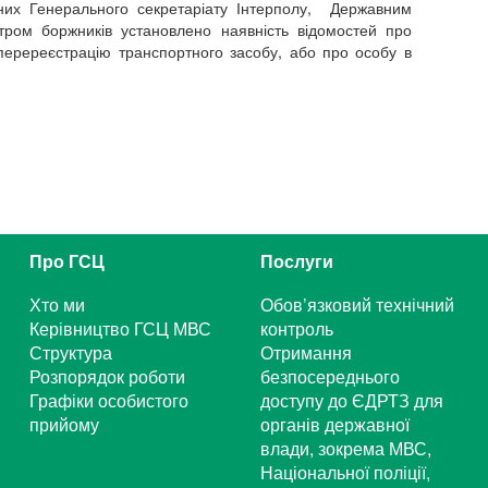
их Генерального секретаріату Інтерполу, Державним
ром боржників установлено наявність відомостей про
 перереєстрацію транспортного засобу, або про особу в
Про ГСЦ
Послуги
Хто ми
Обов’язковий технічний
Керівництво ГСЦ МВС
контроль
Структура
Отримання
Розпорядок роботи
безпосереднього
Графіки особистого
доступу до ЄДРТЗ для
прийому
органів державної
влади, зокрема МВС,
Національної поліції,