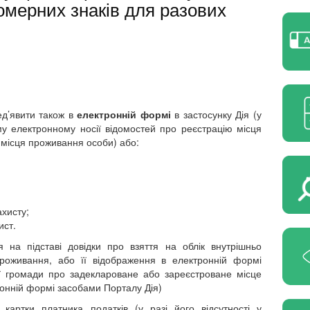
омерних знаків для разових
ед’явити також в
електронній формі
в застосунку Дія
(у
му електронному носії відомостей про реєстрацію місця
 місця проживання особи) або:
ахисту;
ист.
на підставі довідки про взяття на облік внутрішньо
роживання, або її відображення в електронній формі
ої громади про задеклароване або зареєстроване місце
онній формі засобами Порталу Дія)
картки платника податків (у разі його відсутності у