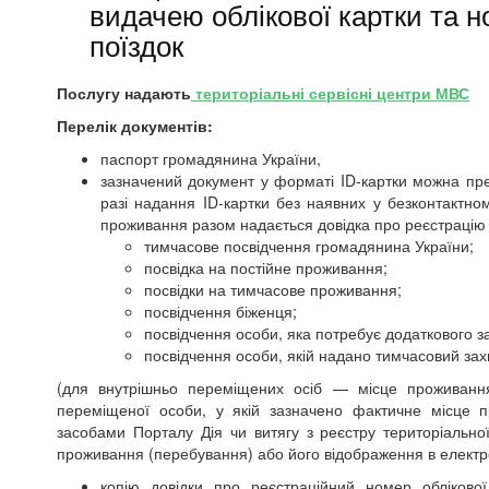
видачею облікової картки та н
поїздок
Послугу надають
територіальні сервісні центри МВС
Перелік документів:
паспорт громадянина України,
зазначений документ у форматі ID-картки можна пр
разі надання ID-картки без наявних у безконтактно
проживання разом надається довідка про реєстрацію
тимчасове посвідчення громадянина України;
посвідка на постійне проживання;
посвідки на тимчасове проживання;
посвідчення біженця;
посвідчення особи, яка потребує додаткового з
посвідчення особи, якій надано тимчасовий зах
(для внутрішньо переміщених осіб — місце проживання 
переміщеної особи, у якій зазначено фактичне місце п
засобами Порталу Дія чи витягу з реєстру територіальн
проживання (перебування) або його відображення в електр
копію довідки про реєстраційний номер облікової 