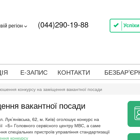
(044)290-19-88
Успіхи
вій регіон
ДІЯ
Е-ЗАПИС
КОНТАКТИ
БЕЗБАР’ЄР
ошення конкурсу на заміщення вакантної посади
ення вакантної посади
. Лук’янівська, 62, м. Київ) оголошує конкурс на
ії «Б» Головного сервісного центру МВС, а саме
ння спеціальних пристроїв управління стандартизації
ння конкурсу