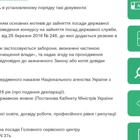
ь в установленому порядку такі документи:
ням основних мотивів до зайняття посади державної
оведення конкурсу на зайняття посад державної служби,
 від 25 березня 2016 № 246, до якої додається резюме в
не застосовуються заборони, визначені
частиною
 очищення влади», та надає згоду на проходження
ідповідно до зазначеного Закону або копія довідки
вердженого наказом Національного агенства України з
6 рік (про подання декларації).
жавною мовою (Постанова Кабінету Міністрів України
 освіти, досвіду роботи, професійного рівня і репутації
на посади Головного сервісного центру
N 37к.