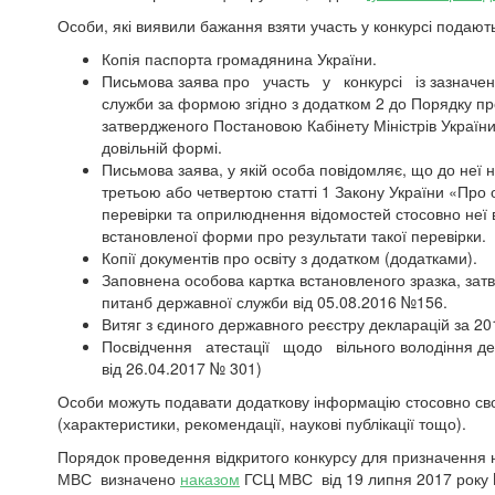
Особи, які виявили бажання взяти участь у конкурсі подают
Копія паспорта громадянина України.
Письмова заява про участь у конкурсі із зазначен
служби за формою згідно з додатком 2 до Порядку пр
затвердженого Постановою Кабінету Міністрів України
довільній формі.
Письмова заява, у якій особа повідомляє, що до неї 
третьою
або
четвертою
статті 1 Закону України «Про
перевірки та оприлюднення відомостей стосовно неї в
встановленої форми про результати такої перевірки.
Копії документів про освіту з додатком (додатками).
Заповнена особова картка встановленого зразка, зат
питанб державної служби від 05.08.2016 №156.
Витяг з єдиного державного реєстру декларацій за 201
Посвідчення атестації щодо вільного володіння дер
від 26.04.2017 № 301)
Особи можуть подавати додаткову інформацію стосовно своєї
(характеристики, рекомендації, наукові публікації тощо).
Порядок проведення відкритого конкурсу для призначення 
МВС визначено
наказом
ГСЦ МВС від 19 липня 2017 року 