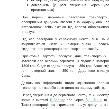
довіреність (у разі звернення через упо
представника).
При першій державній реєстрації транспортн
електричним двигуном ввезені з-за кордону або нов
автосалонах, звільняються від сплати обов’язковог
страхування.
Під час реєстрації у сервісному центрі МВС за 
закріплюються «зелені» номерні знаки і власн
свідоцтво про реєстрацію транспортного засобу.
Орієнтовна вартість послуги: для транспортних 
категорій або окремих агрегатів (із видачею номерн
1306 грн. Сюди входить: послуга — 350 грн, бланк св
грн, номерний знак — 350 грн. Додатково сплачує
банку.
Детальніша інформація щодо здійснення першої
транспортних засобів розміщена на нашому сайті за
п
Перед зверненням до сервісного центру МВС необхід
запис
в системі
Е-Запису
або через
App Store
т
Також реєстрація на отримання послуг доступна в т