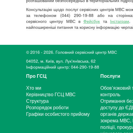
розташований безпосередньо в територіальних підроз
Консультацію щодо послуг сервісних центрів МВС мо
за телефоном (044) 290-19-88 або на сторінка
сервісного центру МВС в
Фейсбук
та
Інстаграм
.
найпоширеніші питання та корисну інформацію черпа
© 2016 - 2026. Головний сервісний центр МВС
04052, м. Київ, вул. Лук'янiвська, 62
Інформаційний центр: 044-290-19-88
Про ГСЦ
Послуги
Хто ми
Обов’язковий 
Керівництво ГСЦ МВС
контроль
Структура
Отримання бе
Розпорядок роботи
доступу до ЄД
Графіки особистого прийому
органів держа
зокрема МВС, 
поліції, проку