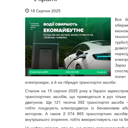
18 Серпня 2025
Все б
обира
економ
техно
тур
дов
пере
електр
Зараз
спосте
попит
електрокари, а й на гібридні транспортні засоби.
Станом на 15 серпня 2025 року в Україні зареєстр
транспортних засобів, що приводяться в рух тільки
двигуном.
Ще 121 тисяча 392 транспортні засоби –
тобто поєднують електродвигун із бензиновим аб
мотором. А також
2 074 865 транспортних засобів
внутрішнього згоряння, тобто
використовують газ та б
Ці цифри свідчать про те, що попри повномасштабне