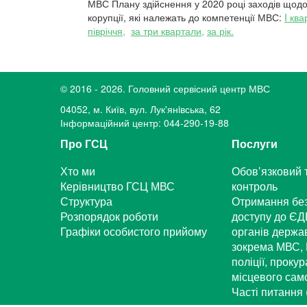
МВС Плану здійснення у 2020 році заходів щодо
корупції, які належать до компетенції МВС:
I ква
півріччя,
за три квартали,
за рік.
© 2016 - 2026. Головний сервісний центр МВС
04052, м. Київ, вул. Лук'янiвська, 62
Інформаційний центр: 044-290-19-88
Про ГСЦ
Послуги
Хто ми
Обов’язковий 
Керівництво ГСЦ МВС
контроль
Структура
Отримання бе
Розпорядок роботи
доступу до ЄД
Графіки особистого прийому
органів держа
зокрема МВС, 
поліції, проку
місцевого са
Часті питання