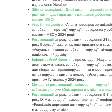
відновлення України»
Збірник матеріалів «Деякі питання управління 
ризиками: вдалі практики з виховання доброчесн
системі МВС»
Аналітична довідка
«Аналіз перевірок організації
запобігання і протидії корупції, проведених у суб
системи МВС у 2024 році»
Рекомендації
за результатами проведення 24 гр
року Всеукраїнського науково-практичного кругл
«Актуальні питання запобігання корупції: міжна
національний досвід»
Інформаційний бюлетень
про складені Націона
агентством з питань запобігання корупції прото
адміністративні правопорушення та внесені пр
ознак порушень вимог антикорупційного законо
протягом ІV кварталу 2024 року
Методичні рекомендації з оцінювання корупційни
суб’єктах системи Міністерства внутрішніх справ
Рекомендації
за результатами проведення 5-6 г
року ІХ Міжнародної науково-практичної конфер
«Реалізація державної антикорупційної політики
міжнародному вимірі»