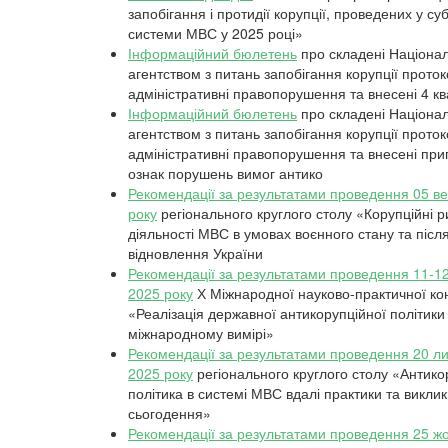
запобігання і протидії корупції, проведених у суб
системи МВС у 2025 році»
Інформаційний бюлетень
про складені Націона
агентством з питань запобігання корупції прото
адміністративні правопорушення та внесені 4 к
Інформаційний бюлетень
про складені Націона
агентством з питань запобігання корупції прото
адміністративні правопорушення та внесені пр
ознак порушень вимог антико
Рекомендації за результатами проведення 05 в
року
регіонального круглого столу «Корупційні р
діяльності МВС в умовах воєнного стану та післ
відновлення України
Рекомендації за результатами проведення 11-1
2025 року
Х Міжнародної науково-практичної ко
«Реалізація державної антикорупційної політики
міжнародному вимірі»
Рекомендації за результатами проведення 20 л
2025 року
регіонального круглого столу «Антико
політика в системі МВС вдалі практики та викли
сьогодення»
Рекомендації за результатами проведення 25 ж