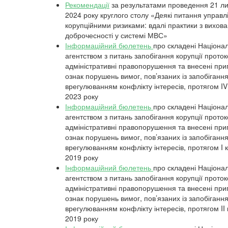
Рекомендації
за результатами проведення 21 л
2024 року круглого столу «Деякі питання управл
корупційними ризиками: вдалі практики з вихов
доброчесності у системі МВС»
Інформаційний бюлетень
про складені Націона
агентством з питань запобігання корупції прото
адміністративні правопорушення та внесені пр
ознак порушень вимог, пов’язаних із запобіганн
врегулюванням конфлікту інтересів, протягом IV
2023 року
Інформаційний бюлетень
про складені Націона
агентством з питань запобігання корупції прото
адміністративні правопорушення та внесені пр
ознак порушень вимог, пов’язаних із запобіганн
врегулюванням конфлікту інтересів, протягом I 
2019 року
Інформаційний бюлетень
про складені Націона
агентством з питань запобігання корупції прото
адміністративні правопорушення та внесені пр
ознак порушень вимог, пов’язаних із запобіганн
врегулюванням конфлікту інтересів, протягом I
I
2019 року