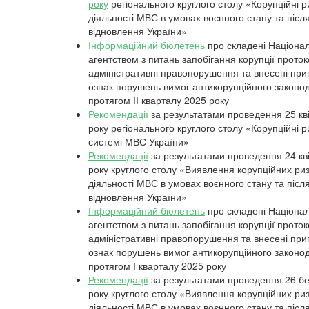
року
регіонального круглого столу «Корупційні р
діяльності МВС в умовах воєнного стану та післ
відновлення України»
Інформаційний бюлетень
про складені Націона
агентством з питань запобігання корупції прото
адміністративні правопорушення та внесені пр
ознак порушень вимог антикорупційного законо
протягом ІІ кварталу 2025 року
Рекомендації
за результатами проведення 25 кв
року регіонального круглого столу «Корупційні р
системі МВС України»
Рекомендації
за результатами проведення 24 кв
року круглого столу «Виявлення корупційних риз
діяльності МВС в умовах воєнного стану та післ
відновлення України»
Інформаційний бюлетень
про складені Націона
агентством з питань запобігання корупції прото
адміністративні правопорушення та внесені пр
ознак порушень вимог антикорупційного законо
протягом І кварталу 2025 року
Рекомендації
за результатами проведення 26 б
року круглого столу «Виявлення корупційних риз
діяльності МВС в умовах воєнного стану та післ