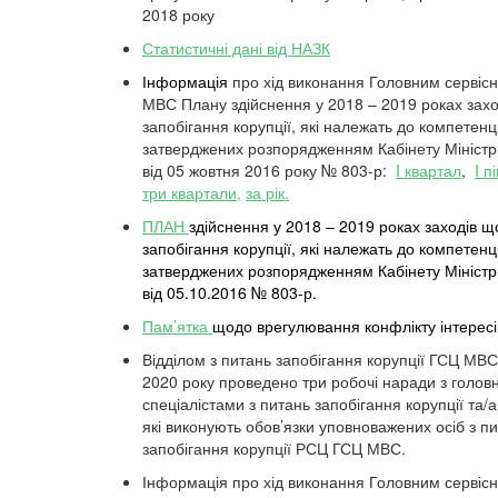
2018 року
Статистичні дані від НАЗК
Інформація
про хід виконання Головним сервіс
МВС Плану здійснення у 2018 – 2019 роках зах
запобігання корупції, які належать до компетенц
затверджених розпорядженням Кабінету Міністрі
від 05 жовтня 2016 року № 803-р:
I квартал
,
I п
три квартали,
за рік.
ПЛАН
здійснення у 2018 – 2019 роках заходів 
запобігання корупції, які належать до компетенц
затверджених розпорядженням Кабінету Міністрі
від 05.10.2016 № 803-р.
Пам’ятка
щодо врегулювання конфлікту інтересі
Відділом з питань запобігання корупції ГСЦ МВ
2020 року проведено три робочі наради з голов
спеціалістами з питань запобігання корупції та
які виконують обов’язки уповноважених осіб з п
запобігання корупції РСЦ ГСЦ МВС.
Інформація про хід виконання Головним сервіс